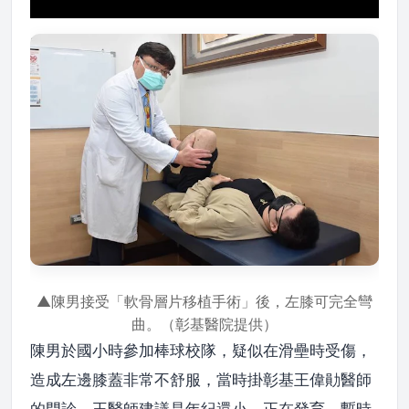
▲陳男接受「軟骨層片移植手術」後，左膝可完全彎
曲。（彰基醫院提供）
陳男於國小時參加棒球校隊，疑似在滑壘時受傷，
造成左邊膝蓋非常不舒服，當時掛彰基王偉勛醫師
的門診，王醫師建議是年紀還小、正在發育，暫時