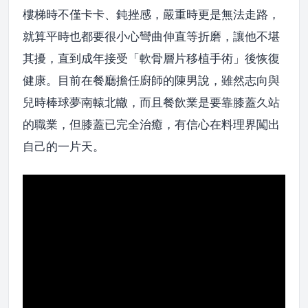
樓梯時不僅卡卡、鈍挫感，嚴重時更是無法走路，
就算平時也都要很小心彎曲伸直等折磨，讓他不堪
其擾，直到成年接受「軟骨層片移植手術」後恢復
健康。目前在餐廳擔任廚師的陳男說，雖然志向與
兒時棒球夢南轅北轍，而且餐飲業是要靠膝蓋久站
的職業，但膝蓋已完全治癒，有信心在料理界闖出
自己的一片天。