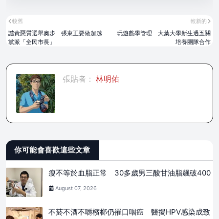
較舊
較新的
譴責惡質選舉奧步 張東正要做超越
玩遊戲學管理 大葉大學新生過五關
黨派「全民市長」
培養團隊合作
張貼者：
林明佑
你可能會喜歡這些文章
瘦不等於血脂正常 30多歲男三酸甘油脂飆破400
August 07, 2026
不菸不酒不嚼檳榔仍罹口咽癌 醫揭HPV感染成致