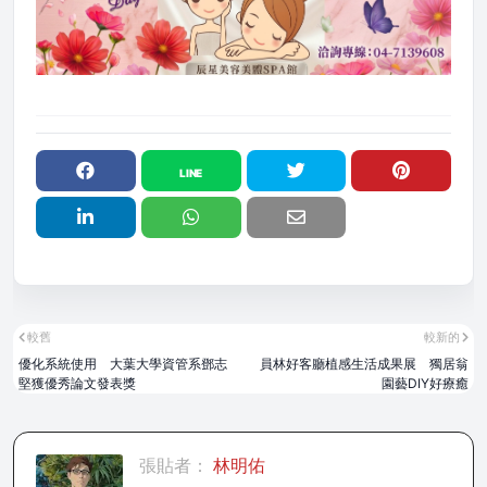
較舊
較新的
優化系統使用 大葉大學資管系鄧志
員林好客廳植感生活成果展 獨居翁
堅獲優秀論文發表獎
園藝DIY好療癒
張貼者：
林明佑