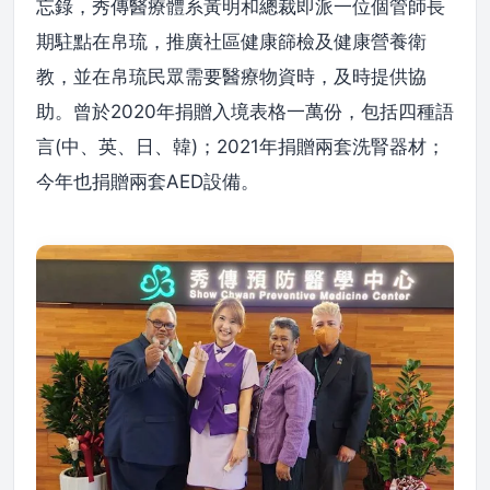
忘錄，秀傳醫療體系黃明和總裁即派一位個管師長
期駐點在帛琉，推廣社區健康篩檢及健康營養衛
教，並在帛琉民眾需要醫療物資時，及時提供協
助。曾於2020年捐贈入境表格一萬份，包括四種語
言(中、英、日、韓)；2021年捐贈兩套洗腎器材；
今年也捐贈兩套AED設備。