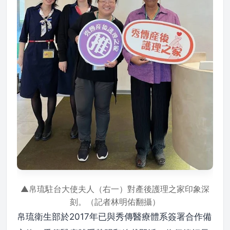
▲帛琉駐台大使夫人（右一）對產後護理之家印象深
刻。（記者林明佑翻攝）
帛琉衛生部於2017年已與秀傳醫療體系簽署合作備