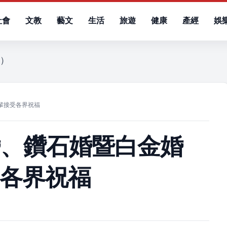
社會
文教
藝文
生活
旅遊
健康
產經
娛
六）
輩接受各界祝福
婚、鑽石婚暨白金婚
受各界祝福