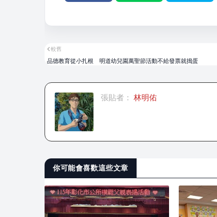
較舊
品德教育從小扎根 明道幼兒園萬聖節活動不給發票就搗蛋
張貼者：
林明佑
你可能會喜歡這些文章