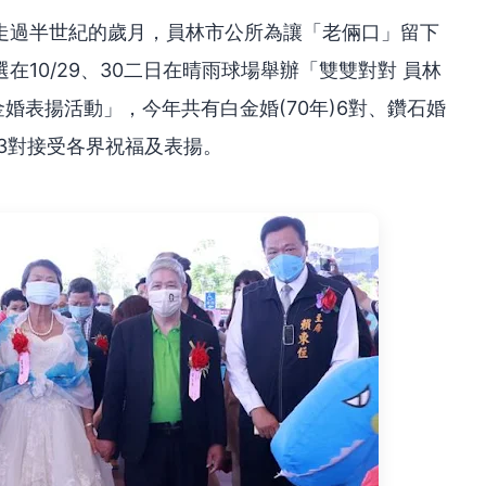
走過半世紀的歲月，員林市公所為讓「老倆口」留下
10/29、30二日在晴雨球場舉辦「雙雙對對 員林
金婚表揚活動」，今年共有白金婚(70年)6對、鑽石婚
共323對接受各界祝福及表揚。