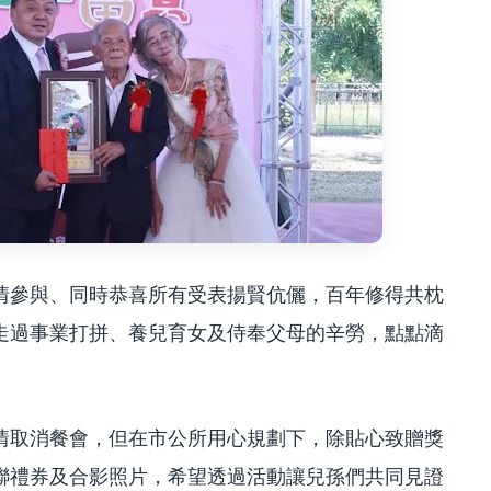
情參與、同時恭喜所有受表揚賢伉儷，百年修得共枕
走過事業打拼、養兒育女及侍奉父母的辛勞，點點滴
。
情取消餐會，但在市公所用心規劃下，除貼心致贈獎
聯禮券及合影照片，希望透過活動讓兒孫們共同見證