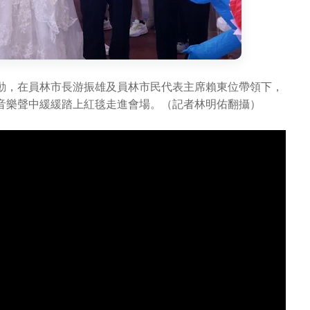
動，在員林市長游振雄及員林市民代表主席賴東位帶領下，
音樂聲中緩緩踏上紅毯走進會場。（記者林明佑翻攝）