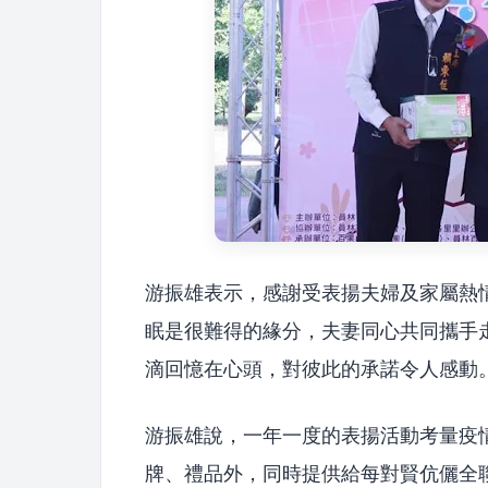
游振雄表示，感謝受表揚夫婦及家屬熱
眠是很難得的緣分，夫妻同心共同攜手
滴回憶在心頭，對彼此的承諾令人感動
游振雄說，一年一度的表揚活動考量疫
牌、禮品外，同時提供給每對賢伉儷全