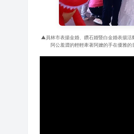
▲員林市表揚金婚、鑽石婚暨白金婚表揚活
阿公羞澀的輕輕牽著阿嬤的手在優雅的