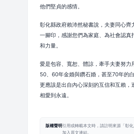
他們堅貞的感情。
彰化縣政府賴沛然秘書說，夫妻同心齊力
一腳印，感謝您們為家庭、為社會認真
和力量。
愛是包容、寬恕、體諒，牽手夫妻努力
50、60年金婚與鑽石婚，甚至70年
更應該是出自內心深刻的互信和互賴，
相愛到永遠。
版權聲明
引用或轉載本文時，請註明來源「彰化
加入原文連結。