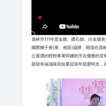
員林市111年度金婚、鑽石婚、白金婚表
國際獅子會(東、南區)協辦，開場在員
公羞澀的輕輕牽著阿嬤的手在優雅的音
甜甜幸福滋味宛如重回當年甜蜜時光，