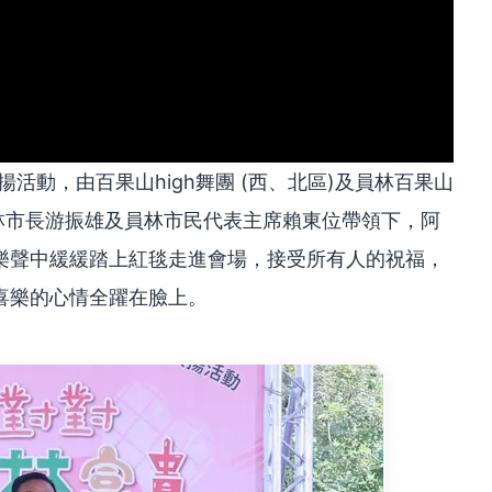
揚活動，由百果山high舞團 (西、北區)及員林百果山
林市長游振雄及員林市民代表主席賴東位帶領下，阿
樂聲中緩緩踏上紅毯走進會場，接受所有人的祝福，
喜樂的心情全躍在臉上。