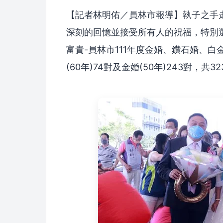
【記者林明佑／員林市報導】執子之手
深刻的回憶並接受所有人的祝福，特別選在
富貴-員林市111年度金婚、鑽石婚、白
(60年)74對及金婚(50年)243對，