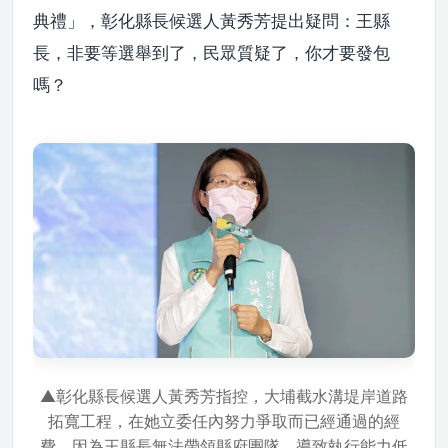
典禮」，彰化縣長候選人黃秀芳提出疑問：王縣
長，非要等選舉到了，民眾質疑了，你才要發包
嗎？
▲彰化縣長候選人黃秀芳指控，大埔截水溝堤岸道路
拓寬工程，在她立委任內努力爭取而已經通過的經
費，因為王縣長無法帶領縣府團隊，導致執行能力低