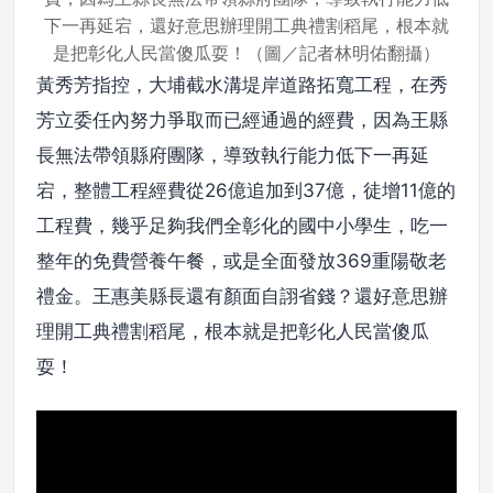
下一再延宕，還好意思辦理開工典禮割稻尾，根本就
是把彰化人民當傻瓜耍！（圖／記者林明佑翻攝）
黃秀芳指控，大埔截水溝堤岸道路拓寬工程，在秀
芳立委任內努力爭取而已經通過的經費，因為王縣
長無法帶領縣府團隊，導致執行能力低下一再延
宕，整體工程經費從26億追加到37億，徒增11億的
工程費，幾乎足夠我們全彰化的國中小學生，吃一
整年的免費營養午餐，或是全面發放369重陽敬老
禮金。王惠美縣長還有顏面自詡省錢？還好意思辦
理開工典禮割稻尾，根本就是把彰化人民當傻瓜
耍！