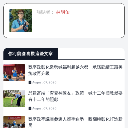
張貼者：
林明佑
你可能會喜歡這些文章
魏平政彰化造勢喊福利超越六都 承諾延續王惠美
施政再升級
August 07, 2026
邱建富端「育兒神隊友」政策 喊十二年國教就要
有十二年的照顧
August 07, 2026
魏平政率議員參選人攜手造勢 盼翻轉彰化打造新
局