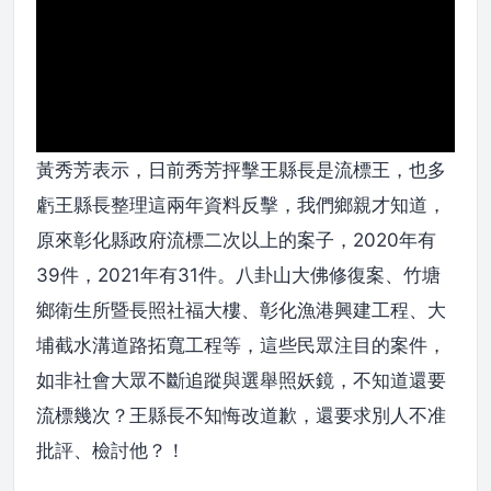
黃秀芳表示，日前秀芳抨擊王縣長是流標王，也多
虧王縣長整理這兩年資料反擊，我們鄉親才知道，
原來彰化縣政府流標二次以上的案子，2020年有
39件，2021年有31件。八卦山大佛修復案、竹塘
鄉衛生所暨長照社福大樓、彰化漁港興建工程、大
埔截水溝道路拓寬工程等，這些民眾注目的案件，
如非社會大眾不斷追蹤與選舉照妖鏡，不知道還要
流標幾次？王縣長不知悔改道歉，還要求別人不准
批評、檢討他？！