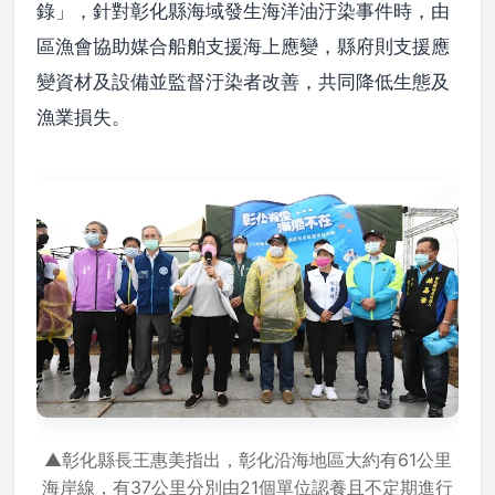
錄」，針對彰化縣海域發生海洋油汙染事件時，由
區漁會協助媒合船舶支援海上應變，縣府則支援應
變資材及設備並監督汙染者改善，共同降低生態及
漁業損失。
▲彰化縣長王惠美指出，彰化沿海地區大約有61公里
海岸線，有37公里分別由21個單位認養且不定期進行