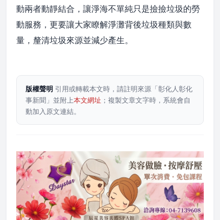
動兩者動靜結合，讓淨海不單純只是撿撿垃圾的勞
動服務，更要讓大家瞭解淨灘背後垃圾種類與數
量，釐清垃圾來源並減少產生。
版權聲明
引用或轉載本文時，請註明來源「彰化人彰化
事新聞」並附上
本文網址
；複製文章文字時，系統會自
動加入原文連結。