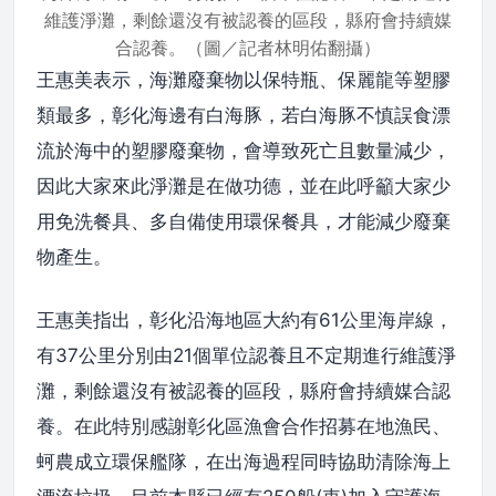
維護淨灘，剩餘還沒有被認養的區段，縣府會持續媒
合認養。（圖／記者林明佑翻攝）
王惠美表示，海灘廢棄物以保特瓶、保麗龍等塑膠
類最多，彰化海邊有白海豚，若白海豚不慎誤食漂
流於海中的塑膠廢棄物，會導致死亡且數量減少，
因此大家來此淨灘是在做功德，並在此呼籲大家少
用免洗餐具、多自備使用環保餐具，才能減少廢棄
物產生。
王惠美指出，彰化沿海地區大約有61公里海岸線，
有37公里分別由21個單位認養且不定期進行維護淨
灘，剩餘還沒有被認養的區段，縣府會持續媒合認
養。在此特別感謝彰化區漁會合作招募在地漁民、
蚵農成立環保艦隊，在出海過程同時協助清除海上