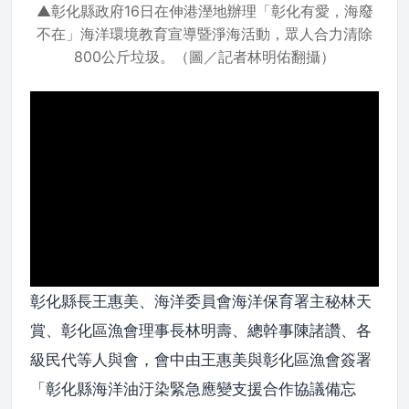
▲彰化縣政府16日在伸港溼地辦理「彰化有愛，海廢
不在」海洋環境教育宣導暨淨海活動，眾人合力清除
800公斤垃圾。（圖／記者林明佑翻攝）
彰化縣長王惠美、海洋委員會海洋保育署主秘林天
賞、彰化區漁會理事長林明壽、總幹事陳諸讚、各
級民代等人與會，會中由王惠美與彰化區漁會簽署
「彰化縣海洋油汙染緊急應變支援合作協議備忘