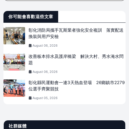
你可能會喜歡這些文章
彰化消防局攜手瓦斯業者強化安全複訓 落實配送
換裝與用戶安檢
August 06, 2026
改善板本排水及護岸橋梁 解決大村、秀水淹水問
題
August 06, 2026
彰化縣民運動會一連3天熱血登場 26鄉鎮市2279
位選手齊聚競技
August 05, 2026
社群媒體