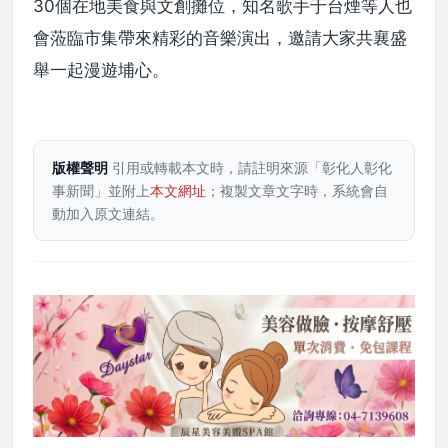
30個在地美食與文創攤位，知名歌手于台煙等人也
會蒞臨市集帶來精彩的音樂演出，邀請大家共襄盛
舉一起漫遊埔心。
版權聲明
引用或轉載本文時，請註明來源「彰化人彰化
事新聞」並附上
本文網址
；複製文章文字時，系統會自
動加入原文連結。