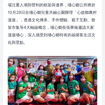
場注重人潮與營利的框架與邊界，埔心鄉公所將於
10月29日在埔心鄉兒童共融公園辦理「心故鄉農村
漫遊」，透過文化傳承、手作體驗、親子互動、散
策市集等4大軸線概念，埔心鄉長張乘瑜邀請大家
漫遊埔心，深入感受到埔心鄉特有的福佬客生活文
化與景點。