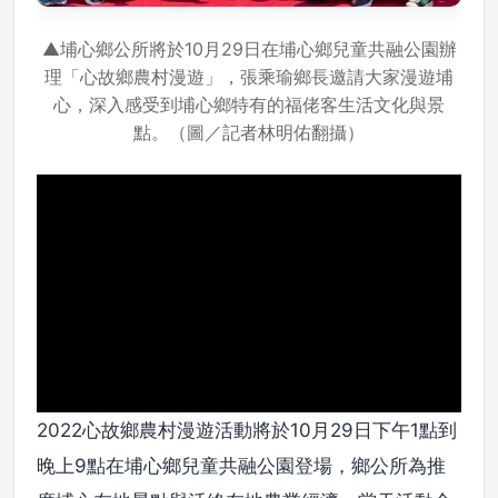
▲埔心鄉公所將於10月29日在埔心鄉兒童共融公園辦
理「心故鄉農村漫遊」，張乘瑜鄉長邀請大家漫遊埔
心，深入感受到埔心鄉特有的福佬客生活文化與景
點。（圖／記者林明佑翻攝）
2022心故鄉農村漫遊活動將於10月29日下午1點到
晚上9點在埔心鄉兒童共融公園登場，鄉公所為推