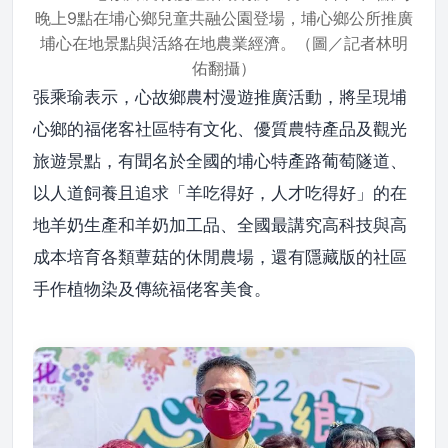
晚上9點在埔心鄉兒童共融公園登場，埔心鄉公所推廣
埔心在地景點與活絡在地農業經濟。（圖／記者林明
佑翻攝）
張乘瑜表示，心故鄉農村漫遊推廣活動，將呈現埔
心鄉的福佬客社區特有文化、優質農特產品及觀光
旅遊景點，有聞名於全國的埔心特產路葡萄隧道、
以人道飼養且追求「羊吃得好，人才吃得好」的在
地羊奶生產和羊奶加工品、全國最講究高科技與高
成本培育各類蕈菇的休閒農場，還有隱藏版的社區
手作植物染及傳統福佬客美食。