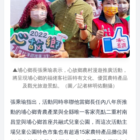
▲埔心鄉長張乘瑜表示，心故鄉農村漫遊推廣活動，
將呈現埔心鄉的福佬客社區特有文化、優質農特產品
及觀光旅遊景點。（圖／記者林明佑翻攝）
張乘瑜指出，活動同時串聯他當鄉長任內八年所推
動的埔心鄉青農產業與全縣唯一客家亮點二重村南
昌堂與埔心鄉首座共融式兒童公園，而這次活動主
場兒童公園特色市集也有超過15家農特產品攤位與