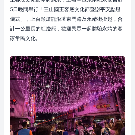
5日晚間舉行「三山國王客底文化節暨謝平安點燈
儀式」，上百顆燈籠沿著東門路及永靖街掛起，合
計一公里長的紅燈籠，歡迎民眾一起體驗永靖的客
家常民文化。