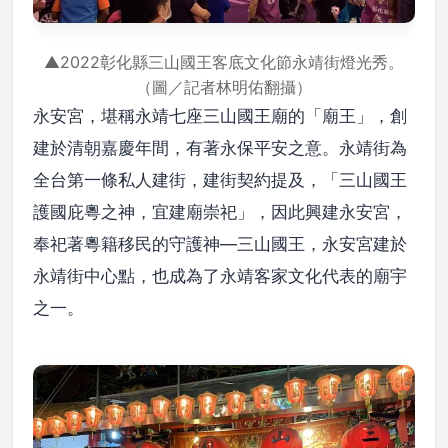
▲2022彰化縣三山國王客底文化節永靖街燈光秀。
（圖／記者林明佑翻攝）
永安宮，堪稱永靖七座三山國王廟的「廟王」，創
建於清朝嘉慶年間，有著永保平安之意。永靖街為
全台第一條私人建街，建街契約提及，「三山國王
護國庇粵之神，宜建廟崇祀」，因此興建永安宮，
奉祀著粵籍移民的守護神—三山國王，永安宮建於
永靖街中心點，也成為了永靖客家文化代表的廟宇
之一。