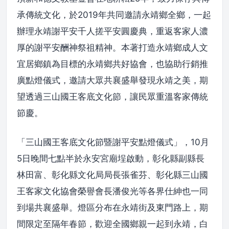
承傳統文化，於2019年共同邀請永靖鄉全鄉，一起
辦理永靖謝平安千人搓平安圓慶典，重返客家人濃
厚的謝平安酬神祭祖精神。本著打造永靖鄉成人文
宜居鄉鎮為目標的永靖鄉共好協會，也協助行銷推
廣點燈儀式，邀請大眾共襄盛舉發現永靖之美，期
望透過三山國王客底文化節，讓民眾重溫客家傳統
節慶。
「三山國王客底文化節暨謝平安點燈儀式」，10月
5日晚間七點半於永安宮廟埕啟動，彰化縣副縣長
林田富、彰化縣文化局局長張雀芬、彰化縣三山國
王客家文化協會榮譽會長潘俊光等各界仕紳也一同
到場共襄盛舉。燈區分布在永靖街及東門路上，期
間限定至隔年春節，歡迎全國鄉親一起到永靖，白