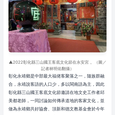
▲2022彰化縣三山國王客底文化節在永安宮 。（圖／
記者林明佑翻攝）
彰化永靖鄉是中部最大福佬客聚落之一，隨族群融
合，永靖說客語的人口少，多以閩南語為主，因此
彰化縣三山國王客底文化節邀請在地文史工作者邱
美都老師，一同討論如何傳承道地的客家文化，並
做為永靖鄉共好協會、頂新和德文教基金會於今年