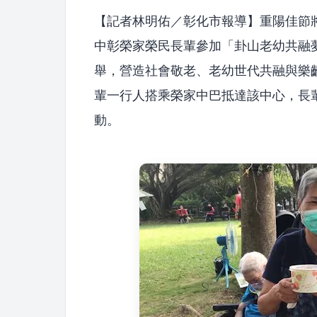
【記者林明佑／彰化市報導】重陽佳節
中彰榮家榮民長輩參加「卦山老幼共融
舉，營造社會敬老、老幼世代共融與樂
輩一行人搭乘榮家中巴抵達該中心，長
動。