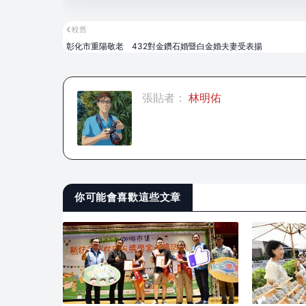
較舊
彰化市重陽敬老 432對金鑽石婚暨白金婚夫妻受表揚
張貼者：
林明佑
你可能會喜歡這些文章