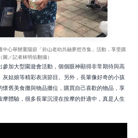
護中心舉辦重陽節「卦山老幼共融夢想市集」活動，享受購
（圖／記者林明佑翻攝）
出參加大型園遊會活動，個個眼神顯得非常期待與高
、灰姑娘等精彩表演節目。另外，長輩像好奇的小孩
的懷舊美食攤與物品攤位，購買自己喜歡的物品，享
按摩體驗，很多長輩沉浸在按摩的舒適中，真是人生