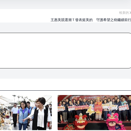
較新的
王惠美競選潮Ｔ發表挺美的 守護希望之樹繼續前