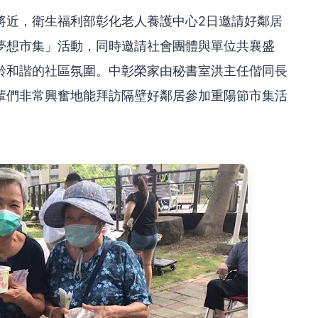
將近，衛生福利部彰化老人養護中心2日邀請好鄰居
夢想市集」活動，同時邀請社會團體與單位共襄盛
齡和諧的社區氛圍。中彰榮家由秘書室洪主任偕同長
輩們非常興奮地能拜訪隔壁好鄰居參加重陽節市集活