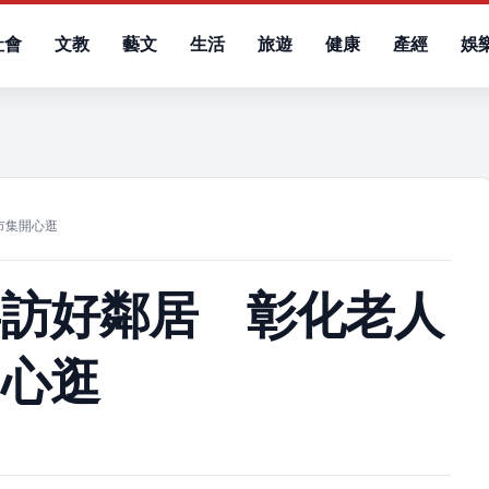
社會
文教
藝文
生活
旅遊
健康
產經
娛
）
市集開心逛
拜訪好鄰居 彰化老人
開心逛