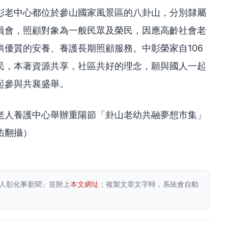
彰老中心都位於參山國家風景區的八卦山，分別隸屬
員會，照顧對象為一般民眾及榮民，因應高齡社會老
優質的安養、養護長期照顧服務。中彰榮家自106
民，本著資源共享，社區共好的理念，願與國人一起
起參與共襄盛舉。
老人養護中心舉辦重陽節「卦山老幼共融夢想市集」
佑翻攝）
人彰化事新聞」並附上
本文網址
；複製文章文字時，系統會自動