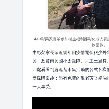
▲中彰榮家長輩參加衛生福利部彰化老人養
物樂趣。
中彰榮家長輩近幾年因疫情關係很少外
興，欣賞南興國小太鼓隊、志工土風舞
四處看看到處逛逛市集活動的各式各樣
受採購樂趣；另有免費的敬老芳香精油
一大享受。