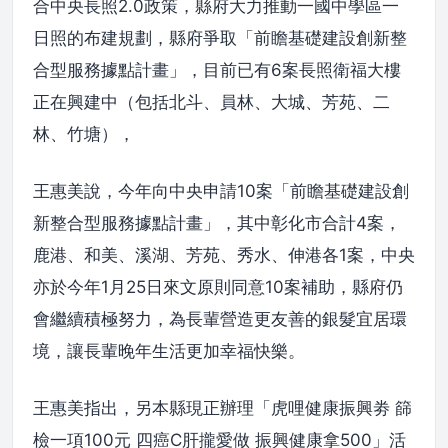
合中央長照2.0政策，縣府大力推動一國中學區一
日照的布建規劃，縣府爭取「前瞻基礎建設創新整
合型服務據點計畫」，目前已有6案長照衛福大樓
正在興建中（包括北斗、員林、大城、芳苑、二
林、竹塘），
王惠美說，今年向中央申請10案「前瞻基礎建設創
新整合型服務據點計畫」，其中彰化市合計4案，
鹿港、和美、溪湖、芳苑、秀水、伸港各1案，中央
亦於今年1月25日來文原則同意10案補助，縣府仍
會繼續積極努力，為長輩營造更友善的銀髮宜居環
境，讓長輩晚年生活更加幸福快樂。
王惠美指出，另本縣現正辦理「虎哩健康振興劵 篩
檢一項100元 四癌C肝攏愛做 振興健康拿500」活