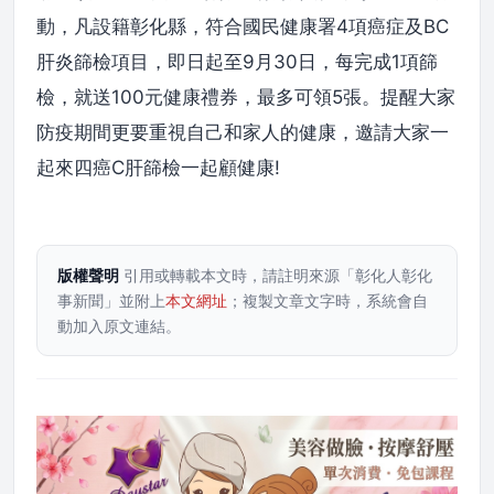
動，凡設籍彰化縣，符合國民健康署4項癌症及BC
肝炎篩檢項目，即日起至9月30日，每完成1項篩
檢，就送100元健康禮券，最多可領5張。提醒大家
防疫期間更要重視自己和家人的健康，邀請大家一
起來四癌C肝篩檢一起顧健康!
版權聲明
引用或轉載本文時，請註明來源「彰化人彰化
事新聞」並附上
本文網址
；複製文章文字時，系統會自
動加入原文連結。