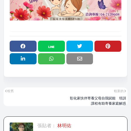
較舊
較新的
彰化家扶伴寄養父母自我賦能 培訓
課程有助寄養家庭解惑
張貼者：
林明佑