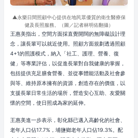
▲永樂日間照顧中心提供在地民眾優質的衛生醫療保
健及長照服務。（圖／記者林明佑翻攝）
王惠美指出，空間方面採直覺開闊的無障礙設計理
念，讓長輩可以就近使用。照顧方面規劃透過照顧
4+1的照護模式，納入「社工、護理、營養、復
健」等專業評估，以促進長輩對自我健康的掌握，
包括提供充足膳食營養、並從事體能活動及社會參
與等、維持原本擁有的資源，創造存在的價值，以
支援長輩日常生活的場所，營造安心互助、友愛關
懷的空間，使日照成為家的延伸。
王惠美進一步表示，彰化縣已邁入高齡化的社會、
老年人口佔17.7%，埔鹽鄉老年人口佔19.3%。配