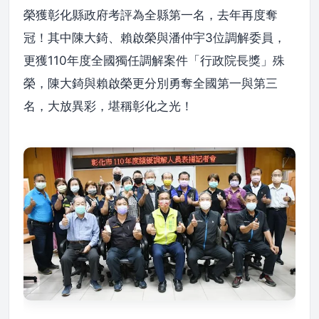
榮獲彰化縣政府考評為全縣第一名，去年再度奪
冠！其中陳大錡、賴啟榮與潘仲宇3位調解委員，
更獲110年度全國獨任調解案件「行政院長獎」殊
榮，陳大錡與賴啟榮更分別勇奪全國第一與第三
名，大放異彩，堪稱彰化之光！