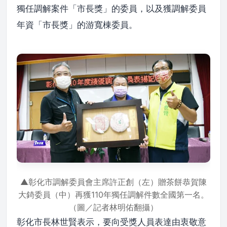
獨任調解案件「市長獎」的委員，以及獲調解委員
年資「市長獎」的游寬棟委員。
▲彰化市調解委員會主席許正創（左）贈茶餅恭賀陳
大錡委員（中）再獲110年獨任調解件數全國第一名。
（圖／記者林明佑翻攝）
彰化市長林世賢表示，要向受獎人員表達由衷敬意