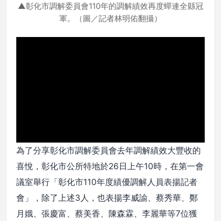
▲彰化市調解委員會110年的調解績效再度蟬連全縣冠
軍。（圖／記者林明佑翻攝）
為了分享彰化市調解委員會去年調解績效大豐收的
喜悅，彰化市公所特地於26日上午10時，在第一會
議室舉行「彰化市110年度績優調解人員表揚記者
會」，除了上述3人，也表揚李威諭、蔡秀華、鄭
月娥、張慶富、蔡美香、陳森霖、李麗華等7位獲