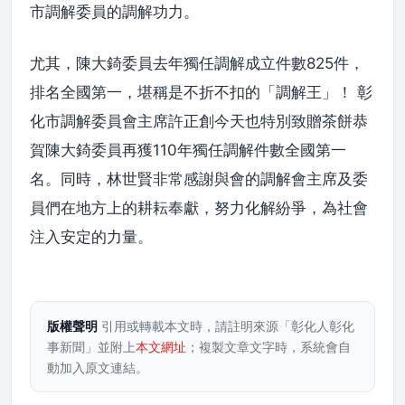
市調解委員的調解功力。
尤其，陳大錡委員去年獨任調解成立件數825件，
排名全國第一，堪稱是不折不扣的「調解王」！ 彰
化市調解委員會主席許正創今天也特別致贈茶餅恭
賀陳大錡委員再獲110年獨任調解件數全國第一
名。同時，林世賢非常感謝與會的調解會主席及委
員們在地方上的耕耘奉獻，努力化解紛爭，為社會
注入安定的力量。
版權聲明
引用或轉載本文時，請註明來源「彰化人彰化
事新聞」並附上
本文網址
；複製文章文字時，系統會自
動加入原文連結。