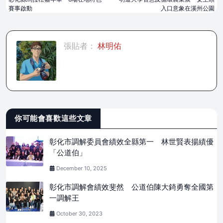
賽事啟動
入口意象在溪州公園
張貼者：
林明佑
你可能會喜歡這些文章
彰化市調解委員會績效全縣第一 林世賢表揚績優
「公道伯」
December 10, 2025
彰化市調解會績效斐然 公道伯陳大錡勇奪全國第
一調解王
October 30, 2023