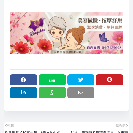
較舊
較新的
彰化縣馬拉松嘉年華 6場在地特色
明道大學智慧及循環農業展 女王頭