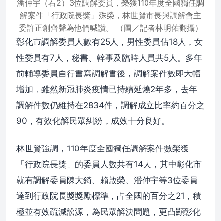
潘仲宇（右2）3位調解委員，榮獲110年度全國獨任調
解案件「行政院長獎」殊榮，林世賢市長與調解會主
委許正創齊聲為他們喊讚。 （圖／記者林明佑翻攝）
彰化市調解委員人數有25人，男性委員佔18人，女
性委員有7人，秘書、幹事及臨時人員共5人。多年
前輔導委員自行書寫調解書後，調解案件數即大幅
增加，雖然新冠肺炎疫情已持續延燒2年多，去年
調解件數仍維持在2834件，調解成立比率約百分之
90，有效化解民眾糾紛，成效十分良好。
林世賢強調，110年度全國獨任調解案件數榮獲
「行政院長獎」的委員人數共有14人，其中彰化市
就有調解委員陳大錡、賴啟榮、潘仲宇等3位委員
達到行政院長獎獎勵標準，占全國的百分之21，積
極並有效疏減訟源，為民眾解決問題，更凸顯彰化