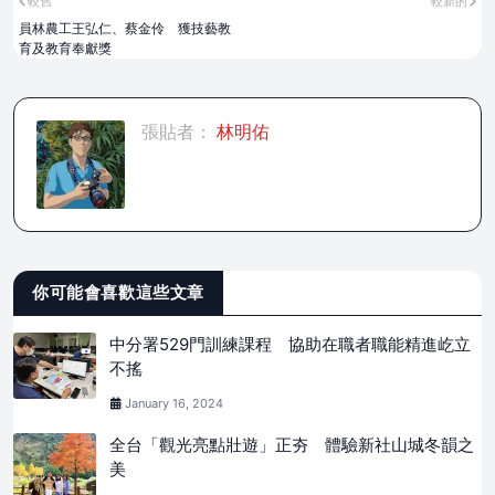
較舊
較新的
員林農工王弘仁、蔡金伶 獲技藝教
育及教育奉獻獎
張貼者：
林明佑
你可能會喜歡這些文章
中分署529門訓練課程 協助在職者職能精進屹立
不搖
January 16, 2024
全台「觀光亮點壯遊」正夯 體驗新社山城冬韻之
美