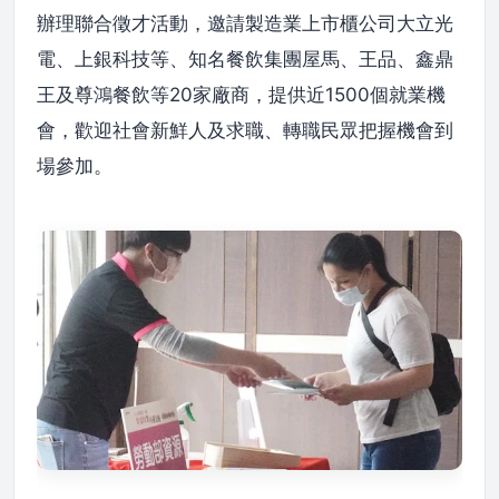
辦理聯合徵才活動，邀請製造業上市櫃公司大立光
電、上銀科技等、知名餐飲集團屋馬、王品、鑫鼎
王及尊鴻餐飲等20家廠商，提供近1500個就業機
會，歡迎社會新鮮人及求職、轉職民眾把握機會到
場參加。