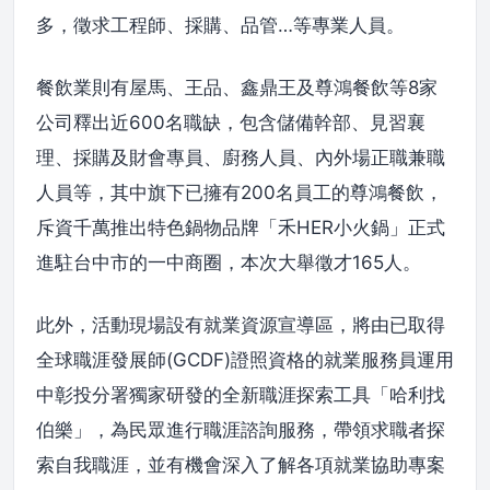
多，徵求工程師、採購、品管…等專業人員。
餐飲業則有屋馬、王品、鑫鼎王及尊鴻餐飲等8家
公司釋出近600名職缺，包含儲備幹部、見習襄
理、採購及財會專員、廚務人員、內外場正職兼職
人員等，其中旗下已擁有200名員工的尊鴻餐飲，
斥資千萬推出特色鍋物品牌「禾HER小火鍋」正式
進駐台中市的一中商圈，本次大舉徵才165人。
此外，活動現場設有就業資源宣導區，將由已取得
全球職涯發展師(GCDF)證照資格的就業服務員運用
中彰投分署獨家研發的全新職涯探索工具「哈利找
伯樂」，為民眾進行職涯諮詢服務，帶領求職者探
索自我職涯，並有機會深入了解各項就業協助專案