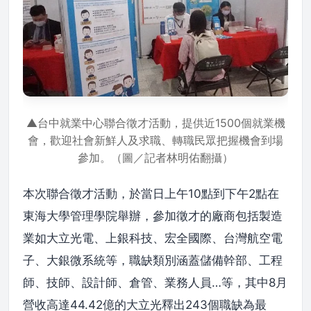
▲台中就業中心聯合徵才活動，提供近1500個就業機
會，歡迎社會新鮮人及求職、轉職民眾把握機會到場
參加。（圖／記者林明佑翻攝）
本次聯合徵才活動，於當日上午10點到下午2點在
東海大學管理學院舉辦，參加徵才的廠商包括製造
業如大立光電、上銀科技、宏全國際、台灣航空電
子、大銀微系統等，職缺類別涵蓋儲備幹部、工程
師、技師、設計師、倉管、業務人員…等，其中8月
營收高達44.42億的大立光釋出243個職缺為最