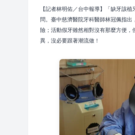
【記者林明佑／台中報導】「缺牙該植
問。臺中慈濟醫院牙科醫師林冠佩指出
險；活動假牙雖然相對沒有那麼方便，
異，沒必要跟著潮流做！