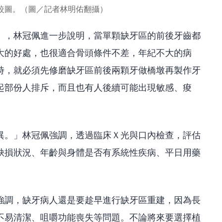
較圖。（圖／記者林明佑翻攝）
」，林冠佩進一步說明，當單顆缺牙區的前後牙齒都
大的好處，也很適合骨頭條件不差，年紀不大的病
時，就必須先修磨缺牙區前後兩顆牙做橋墩再製作牙
起部份人排斥，而且也有人後續可能出現敏感、痠
異。」林冠佩強調，透過臨床Ｘ光與口內檢查，評估
缺損狀況、年齡與身體是否有系統性疾病、平日用藥
強調，缺牙病人還是要趁早進行缺牙區重建，因為長
不易清潔、咀嚼功能喪失等問題。不論將來要選擇植