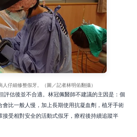
病人仔細修整假牙。（圖／記者林明佑翻攝）
，但評估後並不合適。林冠佩醫師不建議的主因是：個
合會比一般人慢，加上長期使用抗凝血劑，植牙手術
輩接受相對安全的活動式假牙，療程後持續追蹤半
。