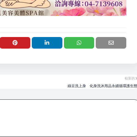
較新的
綠豆洗上身 化身洗沐用品永續循環護生