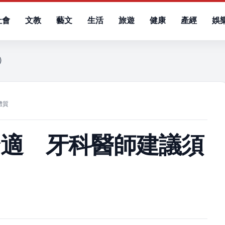
社會
文教
藝文
生活
旅遊
健康
產經
娛
四）
體質
合適 牙科醫師建議須