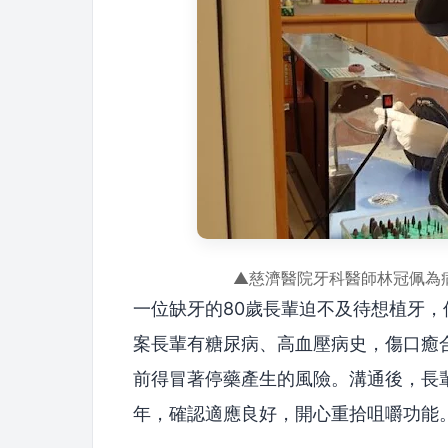
▲慈濟醫院牙科醫師林冠佩為
一位缺牙的80歲長輩迫不及待想植牙
案長輩有糖尿病、高血壓病史，傷口癒
前得冒著停藥產生的風險。溝通後，長
年，確認適應良好，開心重拾咀嚼功能