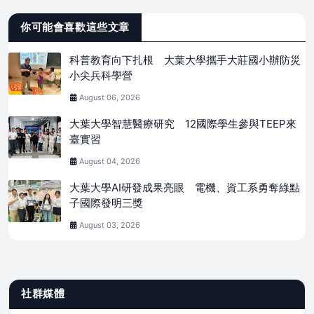
你可能會喜歡這些文章
科普教育向下扎根 大葉大學攜手大莊國小辦防災
小尖兵科學營
August 06, 2026
大葉大學智慧醫療研究 12國際學生參與TEEP來
臺實習
August 04, 2026
大葉大學AI研發成果亮眼 電機、資工系勇奪綠點
子國際發明三獎
August 03, 2026
社群媒體