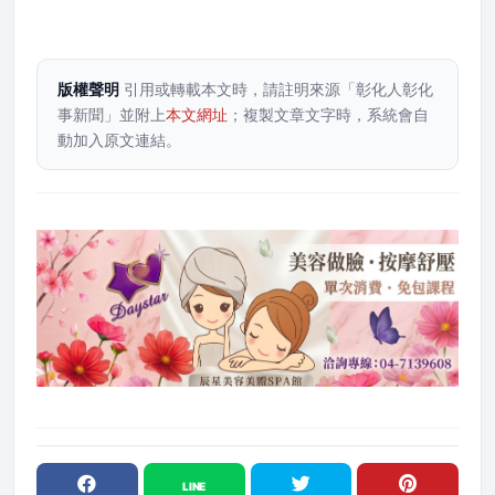
版權聲明
引用或轉載本文時，請註明來源「彰化人彰化
事新聞」並附上
本文網址
；複製文章文字時，系統會自
動加入原文連結。