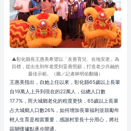
▲彰化縣長王惠美希望以「友善育兒、在地安老」為
目標，從出生到年老受到妥善照顧，打造老少共融的
最佳示範。（圖／記者林明佑翻攝）
王惠美指出，自她上任以來，彰化縣65歲以上長輩
自19萬人上升到現在的22萬人，佔總人口數
17.7%，而大城鄉老化的程度更快，65歲以上長輩
占大城鄉人口數26%，如何增加長輩福利並鼓勵年
輕人生育是相當重要，感謝村里長十分用心，將社
區關懷據點逐步開通。