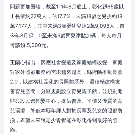
問題更加嚴峻，截至111年8月底止，彰化縣65歲以
上長輩約22萬人，佔17.7%，未滿18歲之兒少約18
萬7,177人，其中未滿3歲嬰幼兒達2萬9,098人，自
今年8月起，0至未滿5歲育兒津貼加碼，每人每月
可請領 5,000元。
王蘭心指出，因應社會變遷及家庭結構改變，家庭
對家外照顧服務的需求越來越高，縣府除推動長照
2.0，以建構社區化的長照體系外，還積極建構友
善育兒空間，分區規劃設立育兒親子館，並規劃開
辦公設民營托嬰中心，提供普及、平價又優質的育
兒環境，降低本縣年經人對於長輩及兒女的照顧負
擔，希望未來讓老少青都能在彰化得到最好的照
顧。