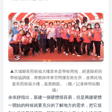
▲大城鄉長照衛福大樓原本是學校用地，經過縣府與
學校協調後，將教師停車空間挪至衛生所，改將此地
蓋長照衛福大樓，嘉惠鄉親。（圖／記者林明佑翻
攝）
余依靜指出，新建一個硬體很容易，但是興建硬體
一開始的時候就要充分的了解地方的需求，把它規