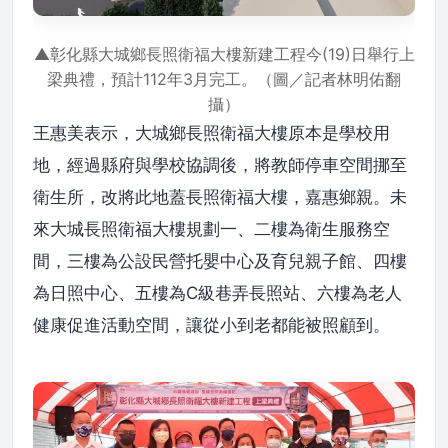
▲彰化縣大城鄉長照衛福大樓新建工程今(19)日舉行上
梁典禮，預計112年3月完工。（圖／記者林明佑翻
攝）
王惠美表示，大城鄉長照衛福大樓原本是學校用
地，經過縣府與學校協調後，將教師停車空間挪至
衛生所，改將此地蓋長照衛福大樓，嘉惠鄉親。未
來大城長照衛福大樓規劃一、二樓為衛生服務空
間，三樓為公設民營托嬰中心及育兒親子館、四樓
為日照中心、五樓為C級巷弄長照站、六樓為老人
健康促進活動空間，讓從小到老都能被照顧到。