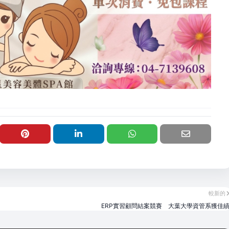
較新的
ERP實習顧問結案競賽 大葉大學資管系獲佳