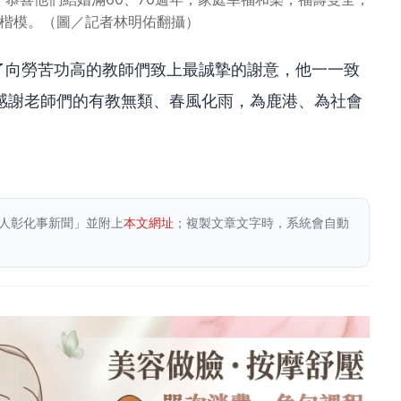
佳楷模。（圖／記者林明佑翻攝）
了向勞苦功高的教師們致上最誠摯的謝意，他一一致
感謝老師們的有教無類、春風化雨，為鹿港、為社會
人彰化事新聞」並附上
本文網址
；複製文章文字時，系統會自動