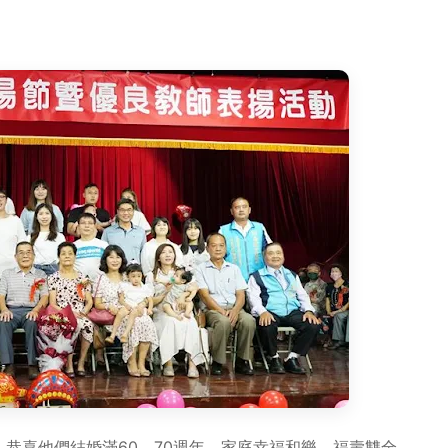
恭喜他們結婚滿60、70週年，家庭幸福和樂，福壽雙全，