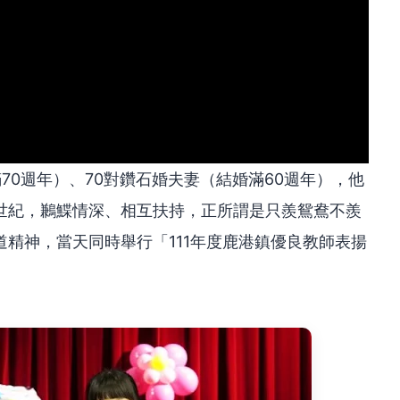
70週年）、70對鑽石婚夫妻（結婚滿60週年），他
世紀，鶼鰈情深、相互扶持，正所謂是只羨鴛鴦不羨
精神，當天同時舉行「111年度鹿港鎮優良教師表揚