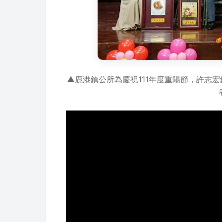
▲鹿港鎮公所為慶祝111年度重陽節，許志