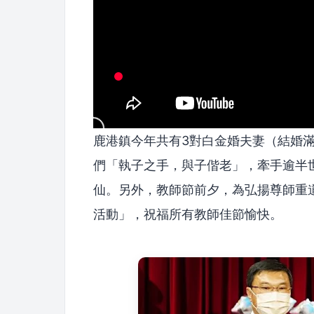
鹿港鎮今年共有3對白金婚夫妻（結婚滿
們「執子之手，與子偕老」，牽手逾半
仙。另外，教師節前夕，為弘揚尊師重道
活動」，祝福所有教師佳節愉快。