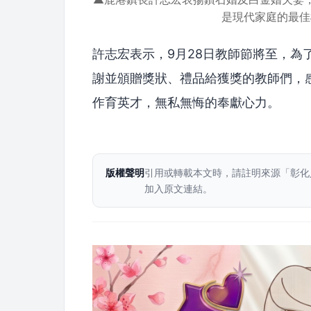
是現代家庭的最
許志宏表示，9月28日教師節將至，為
謝並頒贈獎狀、禮品給獲獎的教師們，
作育英才，無私無悔的奉獻心力。
版權聲明
引用或轉載本文時，請註明來源「彰化
加入原文連結。