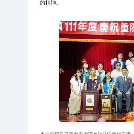
的精神。
▲鹿港鎮長許志宏表揚鑽石婚及白金婚夫妻，