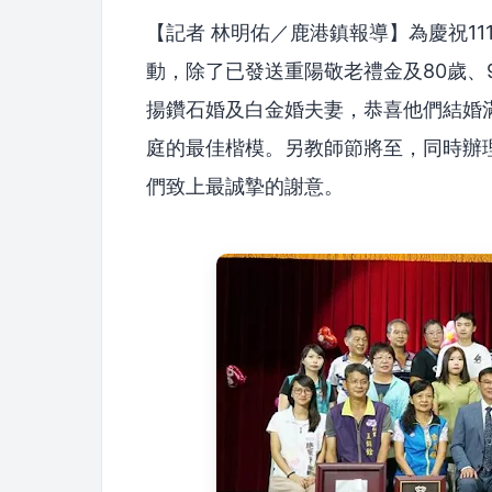
【記者 林明佑／鹿港鎮報導】為慶祝1
動，除了已發送重陽敬老禮金及80歲、
揚鑽石婚及白金婚夫妻，恭喜他們結婚滿
庭的最佳楷模。另教師節將至，同時辦
們致上最誠摯的謝意。