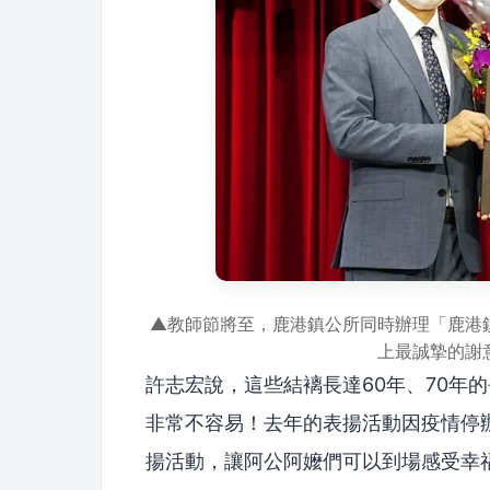
▲教師節將至，鹿港鎮公所同時辦理「鹿港
上最誠摯的謝
許志宏說，這些結褵長達60年、70年
非常不容易！去年的表揚活動因疫情停
揚活動，讓阿公阿嬤們可以到場感受幸