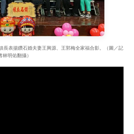
宏鎮長表揚鑽石婚夫妻王興源、王郭梅全家福合影。（圖／記
者林明佑翻攝）