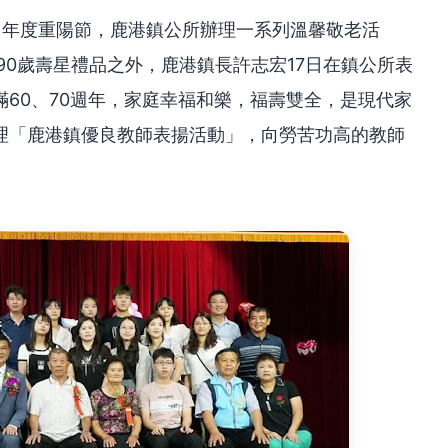
11年度重陽節，鹿港鎮公所辦理一系列溫馨敬老活
90歲壽星禮品之外，鹿港鎮長許志宏17日在鎮公所表
60、70週年，家庭幸福和樂，福壽雙全，是現代家
理「鹿港鎮優良教師表揚活動」，向勞苦功高的教師