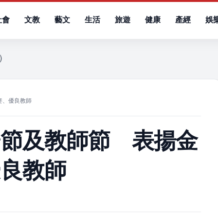
社會
文教
藝文
生活
旅遊
健康
產經
娛
日）
妻、優良教師
陽節及教師節 表揚金
優良教師