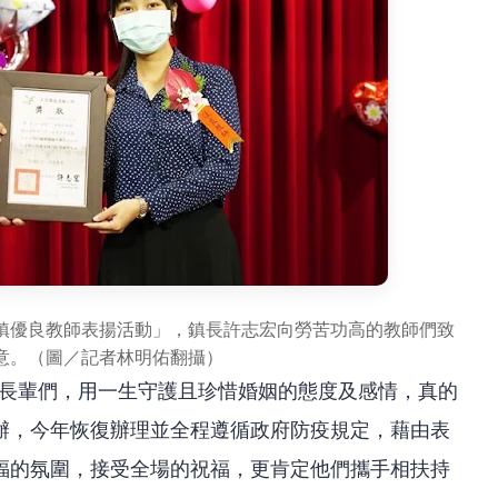
鎮優良教師表揚活動」，鎮長許志宏向勞苦功高的教師們致
意。（圖／記者林明佑翻攝）
的長輩們，用一生守護且珍惜婚姻的態度及感情，真的
辦，今年恢復辦理並全程遵循政府防疫規定，藉由表
福的氛圍，接受全場的祝福，更肯定他們攜手相扶持