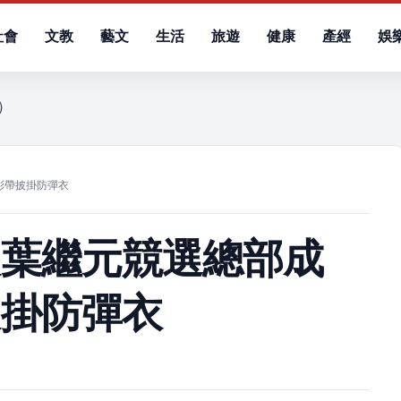
社會
文教
藝文
生活
旅遊
健康
產經
娛
五）
彩帶披掛防彈衣
人葉繼元競選總部成
披掛防彈衣