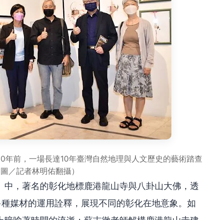
0年前，一場長達10年臺灣自然地理與人文歷史的藝術踏查
（圖／記者林明佑翻攝）
」中，著名的彰化地標鹿港龍山寺與八卦山大佛，透
多種媒材的運用詮釋，展現不同的彰化在地意象。如