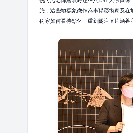
倪再沁老師繪製時鐘在八卦山大佛圖像
築，這些地標象徵作為串聯藝術家及在
術家如何看待彰化，重新關注這片涵養