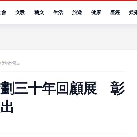
社會
文教
藝文
生活
旅遊
健康
產經
娛
）
立美術館展出
計劃三十年回顧展 彰
展出