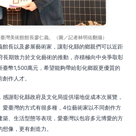
立臺灣美術館館長廖仁義。（圖／記者林明佑翻攝）
義館長以及參展藝術家，讓彰化縣的鄉親們可以近距
縣府長期致力於文化藝術的推動，亦積極向中央爭取彰
臺幣1,500萬元，希望能夠帶給彰化鄉親更優質的
術創作人才。
，感謝彰化縣政府及文化局提供場地促成本次展覽，
。愛臺灣的方式有很多種，4位藝術家以不同創作方
建築、生活型態等表現，愛臺灣以包容多元博愛的方
的想像，更有創造力。