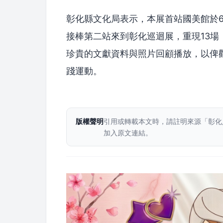
彰化縣文化局表示，本展首站國美館於6
接棒第二站來到彰化巡迴展，重現13場
珍貴的文獻資料與照片回顧播放，以俾
踐運動。
版權聲明
引用或轉載本文時，請註明來源「彰化
加入原文連結。