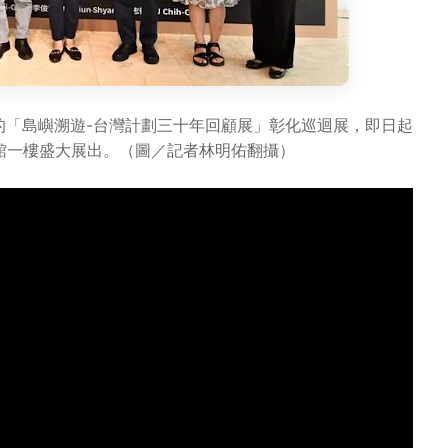
的「島嶼溯遊-台灣計劃三十年回顧展」彰化巡迴展，即日起
術館一樓盛大展出。（圖／記者林明佑翻攝）