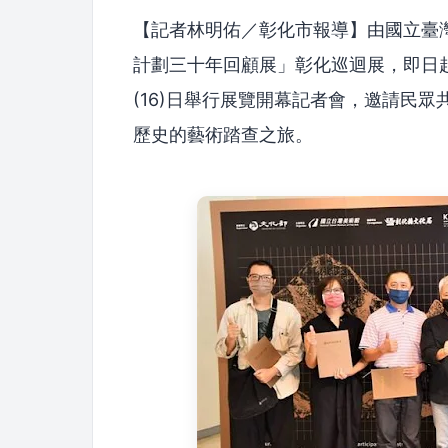
【記者林明佑／彰化市報導】由國立臺
計劃三十年回顧展」彰化巡迴展，即日起
(16)日舉行展覽開幕記者會，邀請民眾
歷史的藝術踏查之旅。