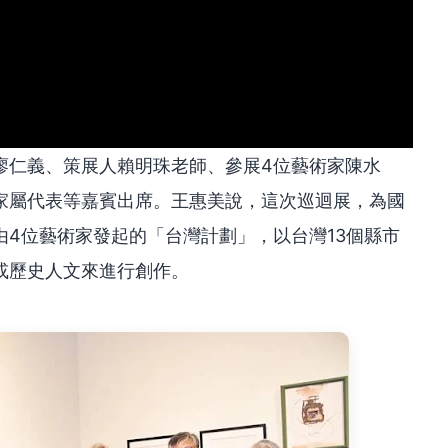
廖仁義、策展人賴明珠老師、參展4位藝術家陳水
家屬代表等嘉賓出席。王惠美說，這次巡迴展，為國
4位藝術家發起的「台灣計劃」，以台灣13個縣市
或歷史人文來進行創作。