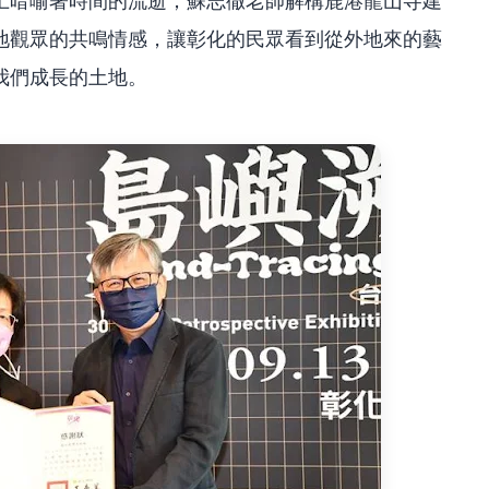
上暗喻著時間的流逝；蘇志徹老師解構鹿港龍山寺建
地觀眾的共鳴情感，讓彰化的民眾看到從外地來的藝
我們成長的土地。