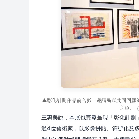
▲彰化計劃作品前合影，邀請民眾共同回顧3
之旅。
王惠美說，本展也完整呈現「彰化計劃
過4位藝術家，以影像拼貼、符號化及