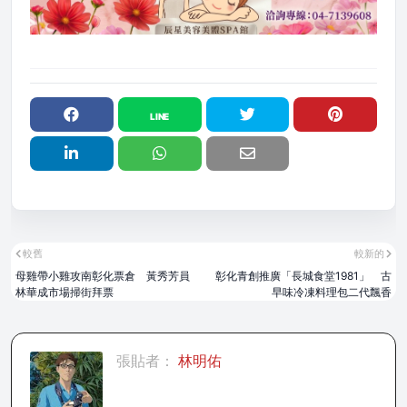
較舊
較新的
母雞帶小雞攻南彰化票倉 黃秀芳員
彰化青創推廣「長城食堂1981」 古
林華成市場掃街拜票
早味冷凍料理包二代飄香
張貼者：
林明佑