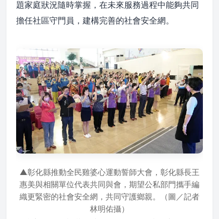
題家庭狀況隨時掌握，在未來服務過程中能夠共同
擔任社區守門員，建構完善的社會安全網。
▲彰化縣推動全民雞婆心運動誓師大會，彰化縣長王
惠美與相關單位代表共同與會，期望公私部門攜手編
織更緊密的社會安全網，共同守護鄉親。（圖／記者
林明佑攝）