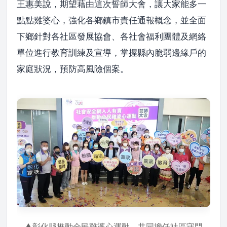
王惠美說，期望藉由這次誓師大會，讓大家能多一
點點雞婆心，強化各鄉鎮市責任通報概念，並全面
下鄉針對各社區發展協會、各社會福利團體及網絡
單位進行教育訓練及宣導，掌握縣內脆弱邊緣戶的
家庭狀況，預防高風險個案。
▲彰化縣推動全民雞婆心運動，共同擔任社區守門