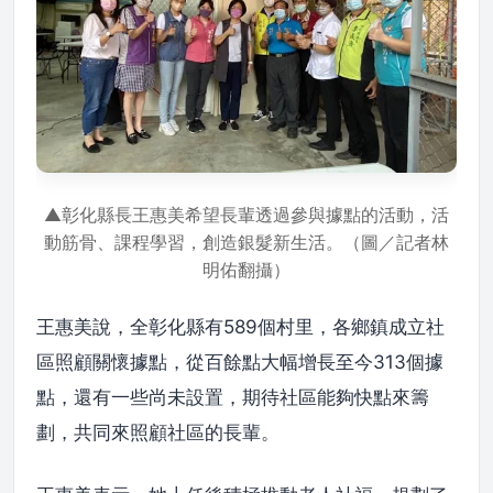
▲彰化縣長王惠美希望長輩透過參與據點的活動，活
動筋骨、課程學習，創造銀髮新生活。（圖／記者林
明佑翻攝）
王惠美說，全彰化縣有589個村里，各鄉鎮成立社
區照顧關懷據點，從百餘點大幅增長至今313個據
點，還有一些尚未設置，期待社區能夠快點來籌
劃，共同來照顧社區的長輩。