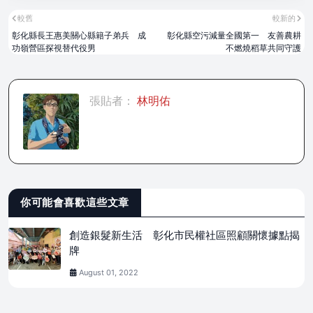
較舊
較新的
彰化縣長王惠美關心縣籍子弟兵 成
彰化縣空污減量全國第一 友善農耕
功嶺營區探視替代役男
不燃燒稻草共同守護
張貼者：
林明佑
你可能會喜歡這些文章
創造銀髮新生活 彰化市民權社區照顧關懷據點揭
牌
August 01, 2022