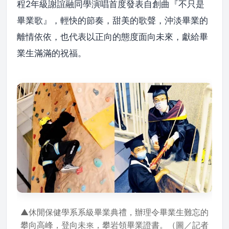
程2年級謝誼融同學演唱首度發表自創曲『不只是
畢業歌』，輕快的節奏，甜美的歌聲，沖淡畢業的
離情依依，也代表以正向的態度面向未來，獻給畢
業生滿滿的祝福。
▲休閒保健學系系級畢業典禮，辦理令畢業生難忘的
攀向高峰，登向未來，攀岩領畢業證書。（圖／記者