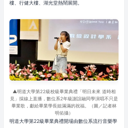
樓、行健大樓、湖光堂熱鬧展開。
▲明道大學第22級校級畢業典禮「明日未來 道時相
見」採線上直播，數位系2年級謝誼融同學演唱不只是
畢業歌，獻給畢業學長姐滿滿的祝福。（圖／記者林
明佑攝）
明道大學第22級畢業典禮開場由數位系流行音樂學