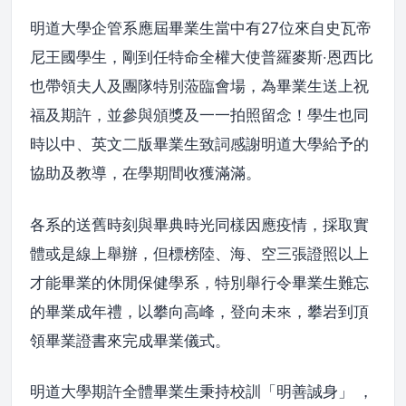
明道大學企管系應屆畢業生當中有27位來自史瓦帝
尼王國學生，剛到任特命全權大使普羅麥斯‧恩西比
也帶領夫人及團隊特別蒞臨會場，為畢業生送上祝
福及期許，並參與頒獎及一一拍照留念！學生也同
時以中、英文二版畢業生致詞感謝明道大學給予的
協助及教導，在學期間收獲滿滿。
各系的送舊時刻與畢典時光同樣因應疫情，採取實
體或是線上舉辦，但標榜陸、海、空三張證照以上
才能畢業的休閒保健學系，特別舉行令畢業生難忘
的畢業成年禮，以攀向高峰，登向未來，攀岩到頂
領畢業證書來完成畢業儀式。
明道大學期許全體畢業生秉持校訓「明善誠身」 ，