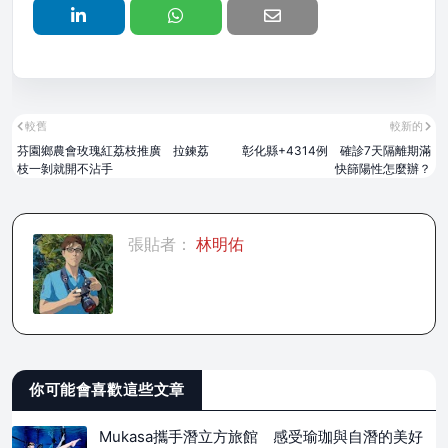
較舊
較新的
芬園鄉農會玫瑰紅荔枝推廣 拉鍊荔
彰化縣+4314例 確診7天隔離期滿
枝一剝就開不沾手
快篩陽性怎麼辦？
張貼者：
林明佑
你可能會喜歡這些文章
Mukasa攜手潛立方旅館 感受瑜珈與自潛的美好