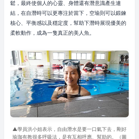
鬆，最終使個人的心靈、身體還有潛意識產生連
結，在自潛時可以更專注於當下，空瑜則可以鍛鍊
核心、平衡感以及穩定度，幫助下潛時展現優美的
柔軟動作，成為一隻真正的美人魚。
▲學員洪小姐表示，自由潛水是要一口氣下去，剛好
瑜珈有教很多呼吸法，是有互相呼應、幫助的。（圖