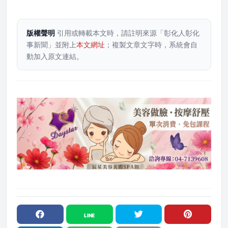
版權聲明
引用或轉載本文時，請註明來源「彰化人彰化
事新聞」並附上
本文網址
；複製文章文字時，系統會自
動加入原文連結。