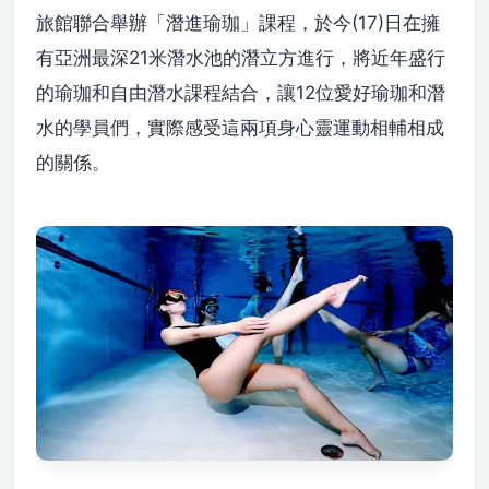
旅館聯合舉辦「潛進瑜珈」課程，於今(17)日在擁
有亞洲最深21米潛水池的潛立方進行，將近年盛行
的瑜珈和自由潛水課程結合，讓12位愛好瑜珈和潛
水的學員們，實際感受這兩項身心靈運動相輔相成
的關係。