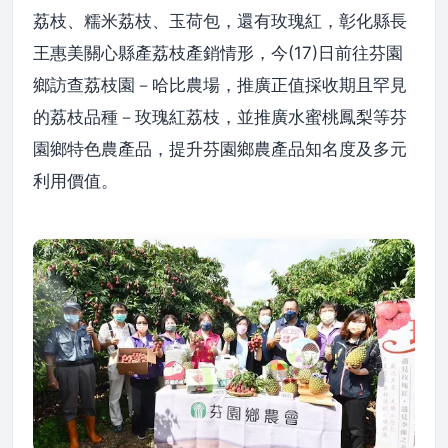
荔枝、糯米荔枝、玉荷包，還有玫瑰紅，彰化縣長
王惠美關心縣產荔枝產銷情形，今(17)日前往芬園
鄉訪查荔枝園－哈比農場，推廣正值採收期且罕見
的荔枝品種－玫瑰紅荔枝，並推廣水蜜桃鳳梨等芬
園鄉特色農產品，提升芬園鄉農產品知名度及多元
利用價值。