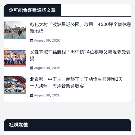
你可能會喜歡這些文章
彰化大村「波波星球公園」啟用 4500坪全齡休憩
新地標
August 09, 2026
父愛掌舵幸福航程！田中鎮24位模範父親溫馨受表
揚
August 08, 2026
北貢寮、中王功、南墾丁！王功漁火節連嗨2天
千人烤蚵、海洋音樂會吸客
August 08, 2026
社群媒體