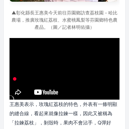
▲彰化縣長王惠美今天前往芬園鄉訪查荔枝園－哈比
農場，推廣玫瑰紅荔枝、水蜜桃鳳梨等芬園鄉特色農
產品。（圖／記者林明佑攝）
王惠美表示，玫瑰紅荔枝的特色，外表有一條明顯
的縫合線，看起來就像拉鍊一樣，因此又被稱為
「拉鍊荔枝」，剝殼時，果肉不會沾手，Q彈好