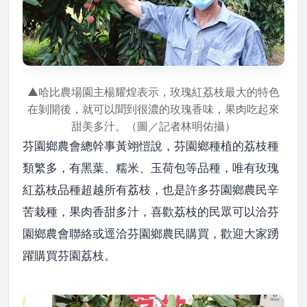
▲哈比農場園主楊耀煌表示，玫瑰紅荔枝最大的特色
在剝開後，就可以聞到很濃的玫瑰香味，果肉吃起來
甜美多汁。（圖／記者林明佑攝）
芬園鄉農會總幹事黃翊愷說，芬園鄉種植的荔枝種
類繁多，有黑葉、糯米、玉荷包等品種，唯有玫瑰
紅荔枝品種超越所有荔枝，也是許多芬園鄉農民辛
苦栽種，果肉香甜多汁，喜歡荔枝的民眾可以洽芬
園鄉農會聯絡或逕洽芬園鄉農民購買，歡迎大家踴
躍購買芬園荔枝。