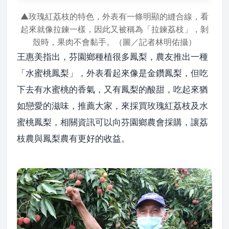
▲玫瑰紅荔枝的特色，外表有一條明顯的縫合線，看
起來就像拉鍊一樣，因此又被稱為「拉鍊荔枝」，剝
殼時，果肉不會黏手。（圖／記者林明佑攝）
王惠美指出，芬園鄉種植很多鳳梨，農友推出一種
「水蜜桃鳳梨」，外表看起來像是金鑽鳳梨，但吃
下去有水蜜桃的香氣，又有鳳梨的酸甜，吃起來猶
如戀愛的滋味，推薦大家，來採買玫瑰紅荔枝及水
蜜桃鳳梨，相關資訊可以向芬園鄉農會採購，讓荔
枝農與鳳梨農有更好的收益。