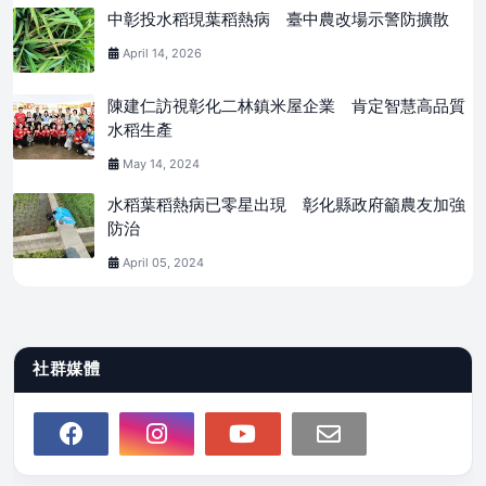
中彰投水稻現葉稻熱病 臺中農改場示警防擴散
April 14, 2026
陳建仁訪視彰化二林鎮米屋企業 肯定智慧高品質
水稻生產
May 14, 2024
水稻葉稻熱病已零星出現 彰化縣政府籲農友加強
防治
April 05, 2024
社群媒體