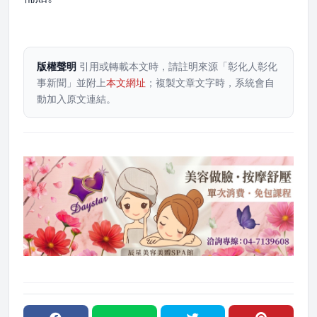
版權聲明
引用或轉載本文時，請註明來源「彰化人彰化
事新聞」並附上
本文網址
；複製文章文字時，系統會自
動加入原文連結。