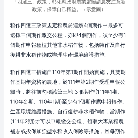
「四選三」政策，彰化縣政府農業處籲請農友注意新
政策，保障自己權益。（示意圖）
稻作四選三政策規定稻農於連續4個期作中最多可
選擇三個期作繳交公糧，亦即4個期作，須至少有1
個期作申報種植其他非水稻作物，包括轉作及自行
復耕非水稻作物或辦理生產環境維護措施。
稻作四選三措施自110年第1期作開始實施，具雙期
作基期年資格的農地，於111年第2期作受理申報公
糧時，將往前勾稽該筆土地 3 個期作(111年1期、
110年2 期、110年1期)至少有1個期作應申報轉作、
生產環境維護措施、自行復耕非水稻作物，當期作
(111年2期)才可以申報繳交公糧、領取大專業稻農
補貼或投保加強型水稻收入保險等措施，且每期作