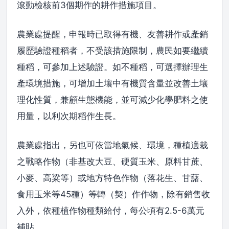
滾動檢核前3個期作的耕作措施項目。
農業處提醒，申報時已取得有機、友善耕作或產銷
履歷驗證種稻者，不受該措施限制，農民如要繼續
種稻，可參加上述驗證。如不種稻，可選擇辦理生
產環境措施，可增加土壤中有機質含量並改善土壤
理化性質，兼顧生態機能，並可減少化學肥料之使
用量，以利次期稻作生長。
農業處指出，另也可依當地氣候、環境，種植適栽
之戰略作物（非基改大豆、硬質玉米、原料甘蔗、
小麥、高粱等）或地方特色作物（落花生、甘藷、
食用玉米等45種）等轉（契）作作物，除有銷售收
入外，依種植作物種類給付，每公頃有2.5-6萬元
補貼。