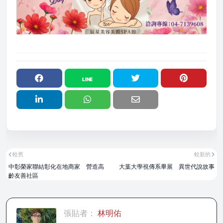
較舊
較新的
中彰榮家聯結彰化在地商家 營造高
大葉大學視傳系畢展 異世代說故事
齡友善社區
張貼者：
林明佑