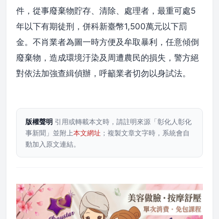
件，從事廢棄物貯存、清除、處理者，最重可處5
年以下有期徒刑，併科新臺幣1,500萬元以下罰
金。不肖業者為圖一時方便及牟取暴利，任意傾倒
廢棄物，造成環境汙染及周遭農民的損失，警方絕
對依法加強查緝偵辦，呼籲業者切勿以身試法。
版權聲明
引用或轉載本文時，請註明來源「彰化人彰化
事新聞」並附上
本文網址
；複製文章文字時，系統會自
動加入原文連結。