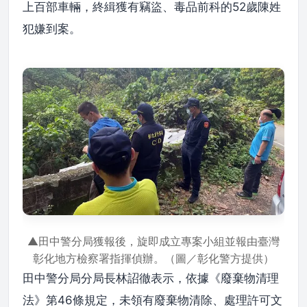
上百部車輛，終緝獲有竊盜、毒品前科的52歲陳姓
犯嫌到案。
▲田中警分局獲報後，旋即成立專案小組並報由臺灣
彰化地方檢察署指揮偵辦。（圖／彰化警方提供）
田中警分局分局長林詔徹表示，依據《廢棄物清理
法》第46條規定，未領有廢棄物清除、處理許可文