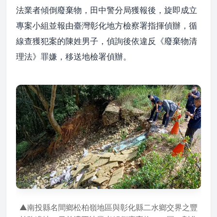
法業者傾倒廢棄物，田中警分局獲報後，旋即成立
專案小組並報由臺灣彰化地方檢察署指揮偵辦，循
線查獲犯案的陳姓男子，偵詢後依違反《廢棄物清
理法》罪嫌，移送地檢署偵辦。
▲南投縣名間鄉松柏嶺地區與彰化縣二水鄉交界之豐