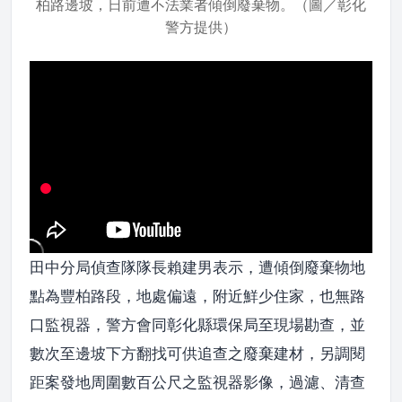
柏路邊坡，日前遭不法業者傾倒廢棄物。（圖／彰化
警方提供）
田中分局偵查隊隊長賴建男表示，遭傾倒廢棄物地
點為豐柏路段，地處偏遠，附近鮮少住家，也無路
口監視器，警方會同彰化縣環保局至現場勘查，並
數次至邊坡下方翻找可供追查之廢棄建材，另調閱
距案發地周圍數百公尺之監視器影像，過濾、清查