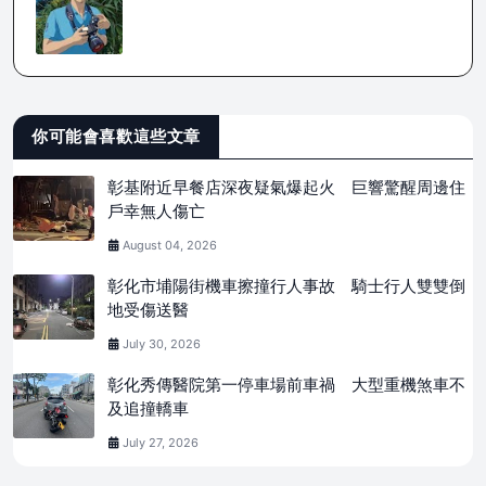
你可能會喜歡這些文章
彰基附近早餐店深夜疑氣爆起火 巨響驚醒周邊住
戶幸無人傷亡
August 04, 2026
彰化市埔陽街機車擦撞行人事故 騎士行人雙雙倒
地受傷送醫
July 30, 2026
彰化秀傳醫院第一停車場前車禍 大型重機煞車不
及追撞轎車
July 27, 2026