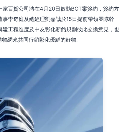
家百貨公司將在4月20日啟動BOT案簽約，簽約方
董事李奇庭及總經理劉嘉誠於15日提前帶領團隊幹
興建工程進度及中友彰化新館規劃彼此交換意見，也
購物網來共同行銷彰化優鮮的好物。