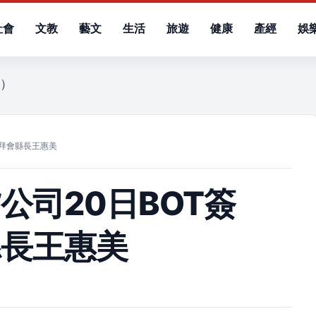
社會
文教
藝文
生活
旅遊
健康
產經
娛
四）
友拜會縣長王惠美
公司20日BOT簽
縣長王惠美