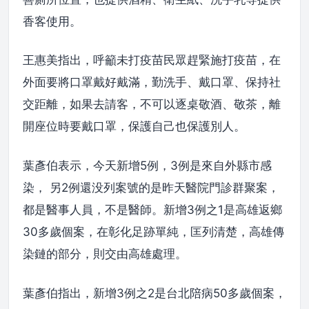
香客使用。
王惠美指出，呼籲未打疫苗民眾趕緊施打疫苗，在
外面要將口罩戴好戴滿，勤洗手、戴口罩、保持社
交距離，如果去請客，不可以逐桌敬酒、敬茶，離
開座位時要戴口罩，保護自己也保護別人。
葉彥伯表示，今天新增5例，3例是來自外縣市感
染， 另2例還没列案號的是昨天醫院門診群聚案，
都是醫事人員，不是醫師。新增3例之1是高雄返鄉
30多歲個案，在彰化足跡單純，匡列清楚，高雄傳
染鏈的部分，則交由高雄處理。
葉彥伯指出，新增3例之2是台北陪病50多歲個案，