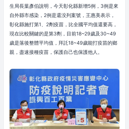
生局長葉彥伯說明，今天彰化縣新增5例，3例是來
自外縣市感染，2例是還没列案號，王惠美表示，
彰化縣施打第1、2劑疫苗，比全國平均值還要高，
現在比較關鍵的是第3劑，目前18~29歲及30~49
歲是落後整體平均值，拜託18~49歲能打疫苗的鄉
親，盡速接種疫苗，保護自己也保護他人。