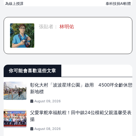
為線上授課
泰科技捐AI軟體
張貼者：
林明佑
你可能會喜歡這些文章
彰化大村「波波星球公園」啟用 4500坪全齡休憩
新地標
August 09, 2026
父愛掌舵幸福航程！田中鎮24位模範父親溫馨受表
揚
August 08, 2026