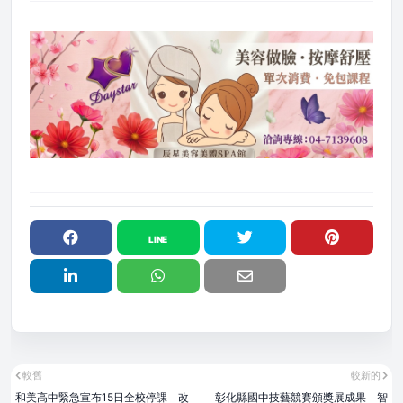
較舊
較新的
和美高中緊急宣布15日全校停課 改
彰化縣國中技藝競賽頒獎展成果 智