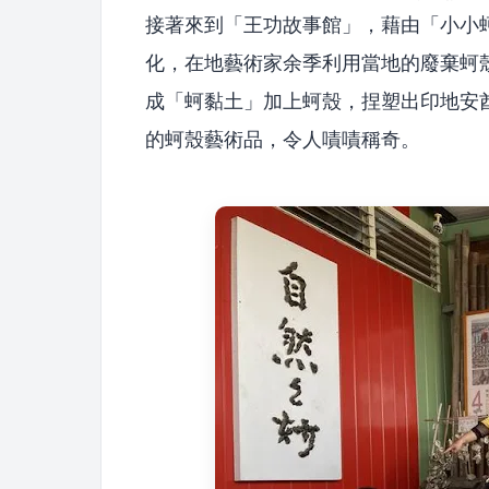
接著來到「王功故事館」，藉由「小小
化，在地藝術家余季利用當地的廢棄蚵
成「蚵黏土」加上蚵殼，捏塑出印地安
的蚵殼藝術品，令人嘖嘖稱奇。