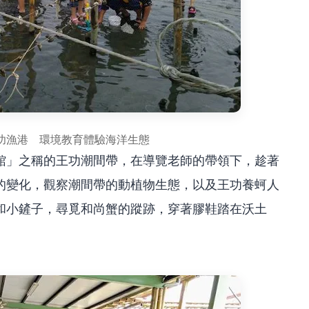
功漁港 環境教育體驗海洋生態
館」之稱的王功潮間帶，在導覽老師的帶領下，趁著
的變化，觀察潮間帶的動植物生態，以及王功養蚵人
和小鏟子，尋覓和尚蟹的蹤跡，穿著膠鞋踏在沃土