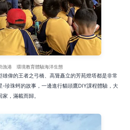
功漁港 環境教育體驗海洋生態
型雄偉的王者之弓橋、高聳矗立的芳苑燈塔都是非常
-珍珠蚵的故事，一邊進行貓頭鷹DIY課程體驗，大
回家，滿載而歸。