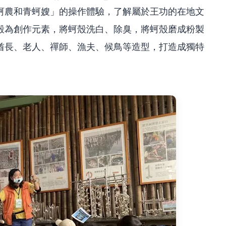
蚵農和青蚵嫂」的操作體驗，了解屬於王功的在地文
殼為創作元素，將蚵殼洗白、除臭，將蚵殼磨成粉製
酋長、老人、禪師、漁夫、候鳥等造型，打造成獨特