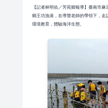
【記者林明佑／芳苑鄉報導】臺南市麻
鄉王功漁港，在導覽老師的帶領下，走
環境教育，體驗海洋生態。