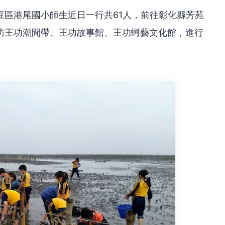
豆區港尾國小師生近日一行共61人，前往彰化縣芳苑
訪王功潮間帶、王功故事館、王功蚵藝文化館，進行