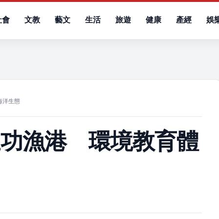
社會
文教
藝文
生活
旅遊
健康
產經
娛
）
海洋生態
王功漁港 環境教育體