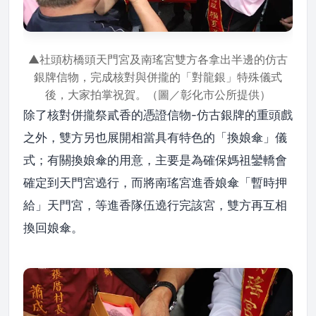
▲社頭枋橋頭天門宮及南瑤宮雙方各拿出半邊的仿古
銀牌信物，完成核對與併攏的「對龍銀」特殊儀式
後，大家拍掌祝賀。（圖／彰化市公所提供）
除了核對併攏祭貳香的憑證信物-仿古銀牌的重頭戲
之外，雙方另也展開相當具有特色的「換娘傘」儀
式；有關換娘傘的用意，主要是為確保媽祖鑾轎會
確定到天門宮遶行，而將南瑤宮進香娘傘「暫時押
給」天門宮，等進香隊伍遶行完該宮，雙方再互相
換回娘傘。