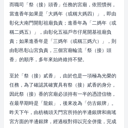
而職司「祭（接）頭香」任務的宮廟，依照慣例，
當進香年如果是「大媽年（或稱大媽四）」，即由
彰化大南門開彰祖廟負責；進香年為「二媽年（或
稱二媽五）」，由彰化五福戶市仔尾開基祖廟負
責；如果進香年是「三媽年（或稱三媽六）」，則
由彰邑彰山宮負責，三個宮廟輪流「祭（接）頭
香」的順序，多年來始終維持不變。
至於「祭（接）貳香」，由於也是一項極為光榮的
任務，為了確認其確實具有祭（接）貳香的身分，
因此祭（接）香的宮廟必須持有一半的憑證信物，
在最早期時是「龍銀」，後來改為「仿古銀牌」。
昨天下午，由枋橋頭天門宮所持的半邊銀牌和南瑤
宮方面的半邊銀牌，經過核對得以完全併攏，完成