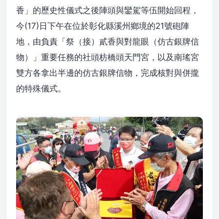
香」的歷史性儀式之後陣頭與鑾駕等伍開始回程，
今(17)日下午在位於彰化縣溪州鄉境的21號砲陣
地，由負責「祭（接）貳香與對龍眼（仿古銀牌信
物）」重要任務的社頭枋橋頭天門宮，以及南瑤宮
雙方各拿出半邊的仿古銀牌信物，完成核對與併攏
的特殊儀式。