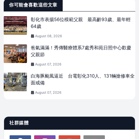
你可能會喜歡這些文章
彰化市表揚56位模範父親 最高齡93歲、最年輕
64歲
August 08, 2026
爸氣滿滿！秀傳醫療體系7處秀和苑日照中心歡慶
父親節
August 07, 2026
白海豚颱風逼近 台電彰化310人、131輛搶修車全
面戒備
August 07, 2026
社群媒體