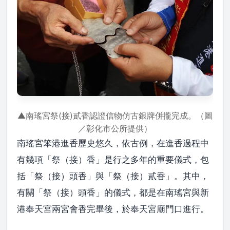
▲南瑤宮祭(接)貳香認證信物仿古銀牌併攏完成。（圖
／彰化市公所提供）
南瑤宮笨港進香歷史悠久，依古例，在進香過程中
有幾項「祭（接）香」是行之多年的重要儀式，包
括「祭（接）頭香」與「祭（接）貳香」。其中，
有關「祭（接）頭香」的儀式，都是在南瑤宮與新
港奉天宮兩宮會香完畢後，於奉天宮廟門口進行。