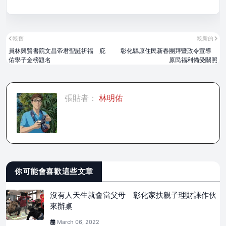
較舊
較新的
員林興賢書院文昌帝君聖誕祈福 庇
彰化縣原住民新春團拜暨政令宣導
佑學子金榜題名
原民福利備受關照
張貼者：
林明佑
你可能會喜歡這些文章
沒有人天生就會當父母 彰化家扶親子理財課作伙
來辦桌
March 06, 2022