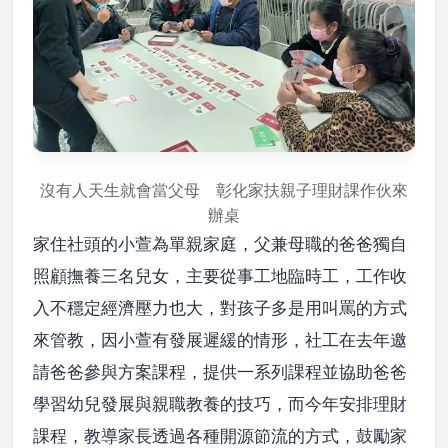
沒有人天生就會當父母 彰化家扶親子理財課作伙來
辦桌
家住社頭的小萱為單親家庭，父兼母職的爸爸獨自
照顧撫養三名兒女，主要從事工地臨時工，工作收
入不穩定經濟壓力也大，對孩子多是用叫罵的方式
來管教，因小萱有發展遲緩的情形，社工在去年邀
請爸爸參與方案課程，提供一系列課程並協助爸爸
學習幼兒發展與親職教養的技巧，而今年安排理財
課程，教導家長透過各種開源節流的方式，鼓勵家