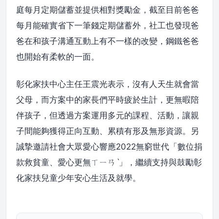
庭每月定期儲蓄並提供相對獎勵金，截至目前爸爸
每月能確實省下一筆錢定期儲蓄外，社工也發現爸
爸在和孩子溝通互動上有不一樣的改變，鋼鐵爸爸
也開始有柔軟的一面。
彰化家扶中心主任王震光表示，沒有人天生就會當
父母，而方案中的家長們平時疲於生計，更無暇陪
伴孩子，但透過方案運用多元的課程、活動，讓親
子間能夠獲得正向互動、累積有形及無形資源。另
誠摯邀請社會大眾愛心響應2022無窮世代「數位捐
款救貧童、愛心更無ㄒㄧㄢˋ」，繼續支持與鼓勵彰
化家扶兒童少年安心生活及就學。