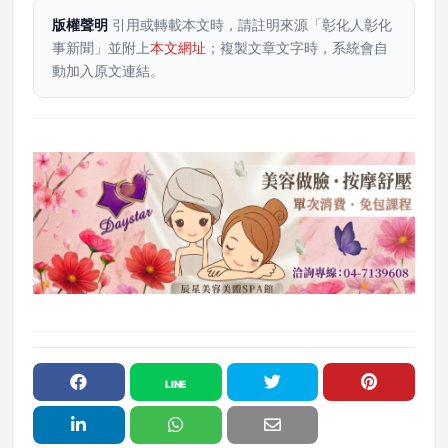
版權聲明
引用或轉載本文時，請註明來源「彰化人彰化
事新聞」並附上
本文網址
；複製文章文字時，系統會自
動加入原文連結。