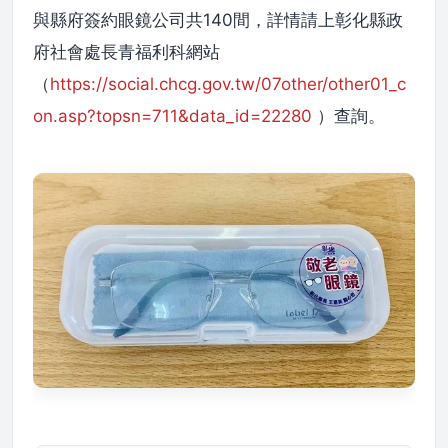
與縣府簽約眼鏡公司共140間，詳情請上彰化縣政
府社會處長青福利科網站
（
https://social.chcg.gov.tw/07other/other01_c
on.asp?topsn=711&data_id=22280
）查詢。