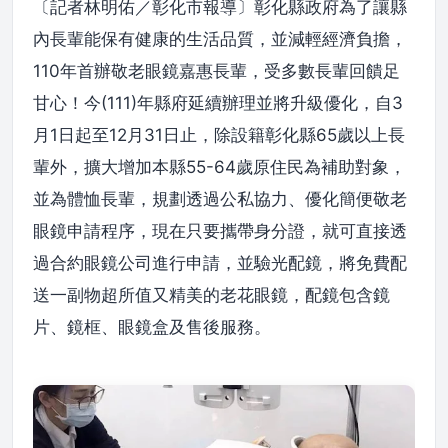
〔記者林明佑／彰化市報導〕彰化縣政府為了讓縣
內長輩能保有健康的生活品質，並減輕經濟負擔，
110年首辦敬老眼鏡嘉惠長輩，受多數長輩回饋足
甘心！今(111)年縣府延續辦理並將升級優化，自3
月1日起至12月31日止，除設籍彰化縣65歲以上長
輩外，擴大增加本縣55-64歲原住民為補助對象，
並為體恤長輩，規劃透過公私協力、優化簡便敬老
眼鏡申請程序，現在只要攜帶身分證，就可直接透
過合約眼鏡公司進行申請，並驗光配鏡，將免費配
送一副物超所值又精美的老花眼鏡，配鏡包含鏡
片、鏡框、眼鏡盒及售後服務。