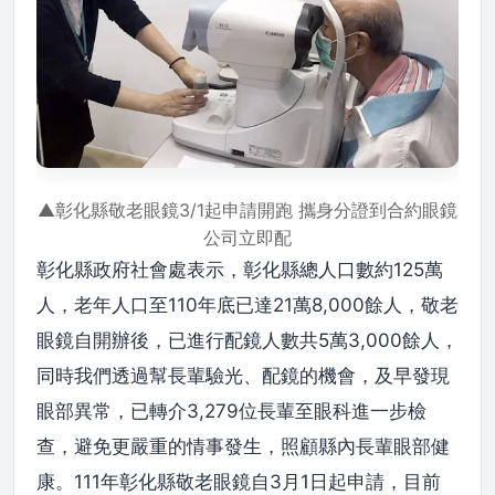
▲彰化縣敬老眼鏡3/1起申請開跑 攜身分證到合約眼鏡
公司立即配
彰化縣政府社會處表示，彰化縣總人口數約125萬
人，老年人口至110年底已達21萬8,000餘人，敬老
眼鏡自開辦後，已進行配鏡人數共5萬3,000餘人，
同時我們透過幫長輩驗光、配鏡的機會，及早發現
眼部異常，已轉介3,279位長輩至眼科進一步檢
查，避免更嚴重的情事發生，照顧縣內長輩眼部健
康。111年彰化縣敬老眼鏡自3月1日起申請，目前