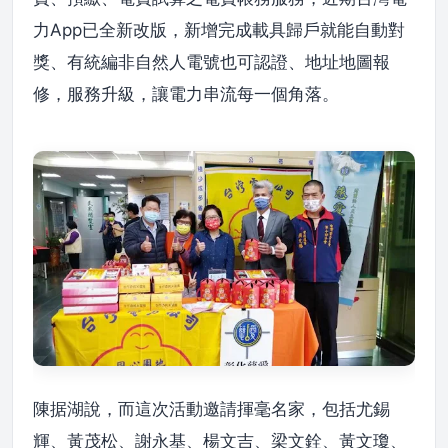
力App已全新改版，新增完成載具歸戶就能自動對
獎、有統編非自然人電號也可認證、地址地圖報
修，服務升級，讓電力串流每一個角落。
陳据湖說，而這次活動邀請揮毫名家，包括尤錫
輝、黃茂松、謝永基、楊文吉、梁文銓、黃文瓊、