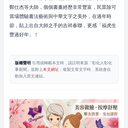
鄭仕杰等大師，個個書畫經歷非常豐富，民眾除可
當場體驗書法藝術與中華文字之美外，在過年時
節，貼上出自大師之手的吉祥春聯，更感「福虎生
豐過好年」！
版權聲明
引用或轉載本文時，請註明來源「彰化人彰化
事新聞」並附上
本文網址
；複製文章文字時，系統會自
動加入原文連結。