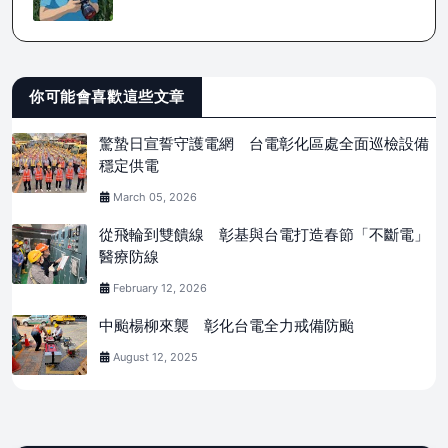
你可能會喜歡這些文章
驚蟄日宣誓守護電網 台電彰化區處全面巡檢設備
穩定供電
March 05, 2026
從飛輪到雙饋線 彰基與台電打造春節「不斷電」
醫療防線
February 12, 2026
中颱楊柳來襲 彰化台電全力戒備防颱
August 12, 2025