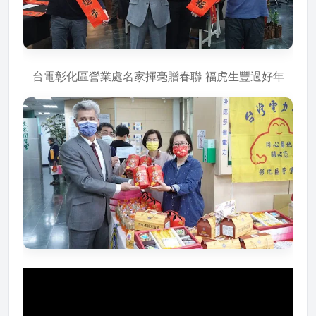
台電彰化區營業處名家揮毫贈春聯 福虎生豐過好年