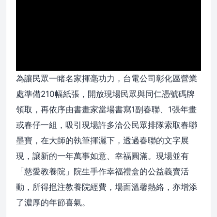
為讓民眾一睹名家揮毫功力，台電公司彰化區營業
處準備210幅紙張，開放現場民眾與同仁憑號碼牌
領取，再依序由書畫家當場書寫1副春聯、1張年畫
或春仔一組，吸引現場許多洽公民眾排隊索取春聯
墨寶，在大師的執筆揮灑下，透過春聯的文字展
現，讓新的一年萬事如意、幸福圓滿。現場並有
「慈愛教養院」院生手作幸福禮盒的公益義賣活
動，所得挹注教養院經費，場面溫馨熱絡，亦增添
了濃厚的年節喜氣。