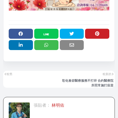
較舊
較新的
彰化春節醫療服務不打烊 合約醫療院
所照常施打疫苗
張貼者：
林明佑