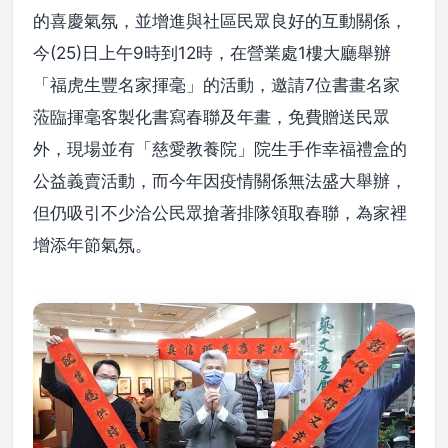
的喜慶氣氛，並增進與社區民眾良好的互動關係，
今(25)日上午9時到12時，在營業處1樓大廳舉辦
「福虎生豐名家揮毫」的活動，邀請7位書畫名家
蒞臨揮毫客製化書寫春聯及年畫，免費贈送民眾
外，現場並有「慈愛教養院」院生手作幸福禮盒的
公益義賣活動，而今年因疫情關係無法盛大舉辦，
但仍吸引不少洽公民眾搶著排隊領取春聯，為家裡
增添年節氣氛。