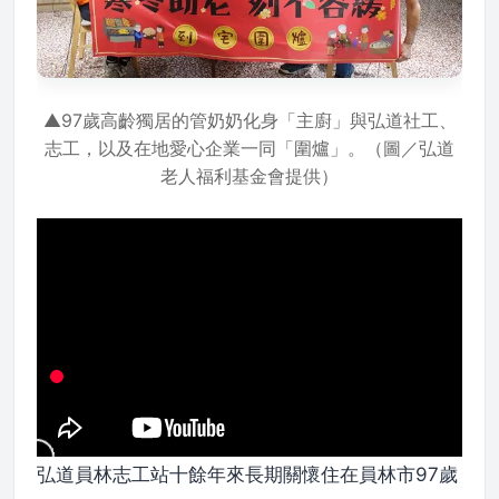
▲97歲高齡獨居的管奶奶化身「主廚」與弘道社工、
志工，以及在地愛心企業一同「圍爐」。（圖／弘道
老人福利基金會提供）
弘道員林志工站十餘年來長期關懷住在員林市97歲