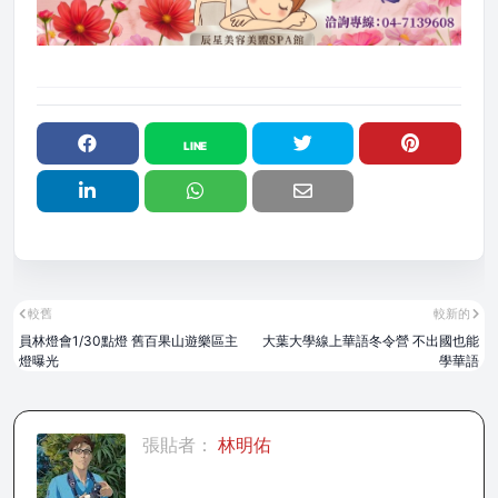
較舊
較新的
員林燈會1/30點燈 舊百果山遊樂區主
大葉大學線上華語冬令營 不出國也能
燈曝光
學華語
張貼者：
林明佑