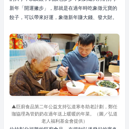
新年「開運撇步」，那就是在過年時吃象徵元寶的
餃子，可以帶來好運，象徵新年賺大錢、發大財。
▲巨廚食品第二年公益支持弘道寒冬助老計劃，鄭任
珈協理為管奶奶在過年送上暖暖的年菜。（圖／弘道
老人福利基金會提供）