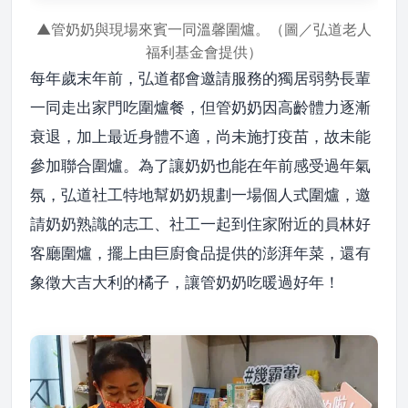
▲管奶奶與現場來賓一同溫馨圍爐。（圖／弘道老人
福利基金會提供）
每年歲末年前，弘道都會邀請服務的獨居弱勢長輩
一同走出家門吃圍爐餐，但管奶奶因高齡體力逐漸
衰退，加上最近身體不適，尚未施打疫苗，故未能
參加聯合圍爐。為了讓奶奶也能在年前感受過年氣
氛，弘道社工特地幫奶奶規劃一場個人式圍爐，邀
請奶奶熟識的志工、社工一起到住家附近的員林好
客廳圍爐，擺上由巨廚食品提供的澎湃年菜，還有
象徵大吉大利的橘子，讓管奶奶吃暖過好年！