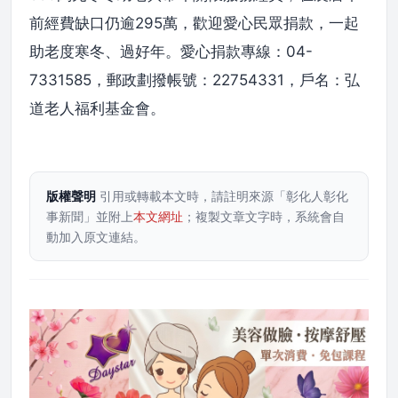
前經費缺口仍逾295萬，歡迎愛心民眾捐款，一起
助老度寒冬、過好年。愛心捐款專線：04-
7331585，郵政劃撥帳號：22754331，戶名：弘
道老人福利基金會。
版權聲明
引用或轉載本文時，請註明來源「彰化人彰化
事新聞」並附上
本文網址
；複製文章文字時，系統會自
動加入原文連結。