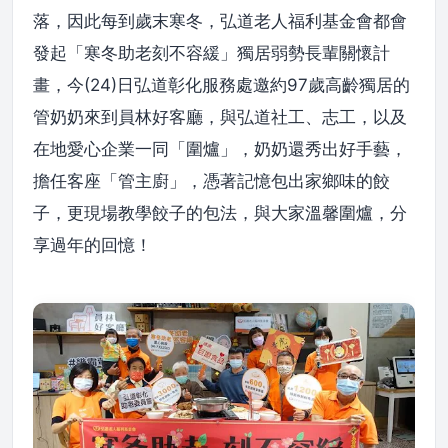
落，因此每到歲末寒冬，弘道老人福利基金會都會
發起「寒冬助老刻不容緩」獨居弱勢長輩關懷計
畫，今(24)日弘道彰化服務處邀約97歲高齡獨居的
管奶奶來到員林好客廳，與弘道社工、志工，以及
在地愛心企業一同「圍爐」，奶奶還秀出好手藝，
擔任客座「管主廚」，憑著記憶包出家鄉味的餃
子，更現場教學餃子的包法，與大家溫馨圍爐，分
享過年的回憶！