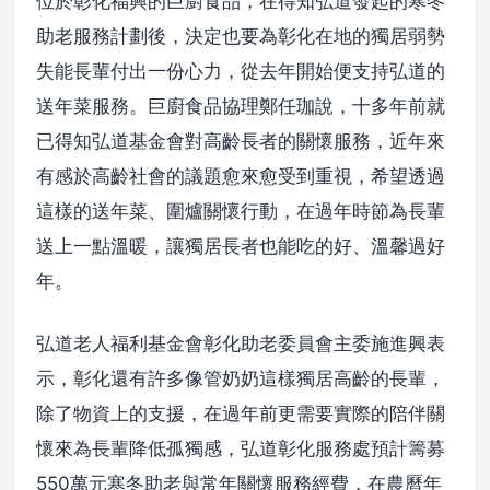
位於彰化福興的巨廚食品，在得知弘道發起的寒冬
助老服務計劃後，決定也要為彰化在地的獨居弱勢
失能長輩付出一份心力，從去年開始便支持弘道的
送年菜服務。巨廚食品協理鄭任珈說，十多年前就
已得知弘道基金會對高齡長者的關懷服務，近年來
有感於高齡社會的議題愈來愈受到重視，希望透過
這樣的送年菜、圍爐關懷行動，在過年時節為長輩
送上一點溫暖，讓獨居長者也能吃的好、溫馨過好
年。
弘道老人福利基金會彰化助老委員會主委施進興表
示，彰化還有許多像管奶奶這樣獨居高齡的長輩，
除了物資上的支援，在過年前更需要實際的陪伴關
懷來為長輩降低孤獨感，弘道彰化服務處預計籌募
550萬元寒冬助老與常年關懷服務經費，在農曆年