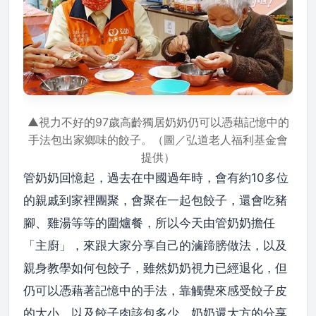
▲視力不好的97歲高齡獨居奶奶仍可以憑藉記憶中的
手法包出家鄉味的餃子。（圖／弘道老人福利基金會
提供）
管奶奶回憶起，過去在中國過年時，會有約10多位
的親戚到家裡團聚，會聚在一起包餃子，還會吃豬
腳、雞湯等等的圍爐餐，所以今天由管奶奶擔任
「主廚」，來跟大家分享自己的滷蹄膀做法，以及
親身教學如何包餃子，雖然奶奶視力已經退化，但
仍可以憑藉著記憶中的手法，靠觸覺來感受餃子皮
的大小，以及餃子肉該包多少，奶奶還大方的分享