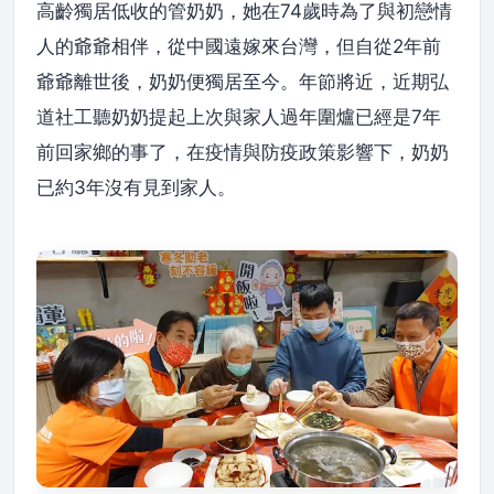
高齡獨居低收的管奶奶，她在74歲時為了與初戀情
人的爺爺相伴，從中國遠嫁來台灣，但自從2年前
爺爺離世後，奶奶便獨居至今。年節將近，近期弘
道社工聽奶奶提起上次與家人過年圍爐已經是7年
前回家鄉的事了，在疫情與防疫政策影響下，奶奶
已約3年沒有見到家人。