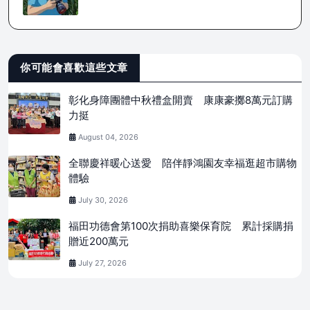
你可能會喜歡這些文章
彰化身障團體中秋禮盒開賣 康康豪擲8萬元訂購
力挺
August 04, 2026
全聯慶祥暖心送愛 陪伴靜鴻園友幸福逛超市購物
體驗
July 30, 2026
福田功德會第100次捐助喜樂保育院 累計採購捐
贈近200萬元
July 27, 2026