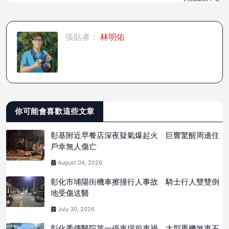
張貼者：
林明佑
你可能會喜歡這些文章
彰基附近早餐店深夜疑氣爆起火 巨響驚醒周邊住
戶幸無人傷亡
August 04, 2026
彰化市埔陽街機車擦撞行人事故 騎士行人雙雙倒
地受傷送醫
July 30, 2026
彰化秀傳醫院第一停車場前車禍 大型重機煞車不