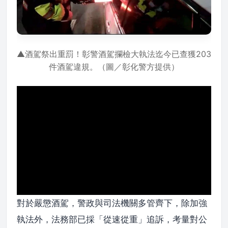
▲酒駕祭出重罰！彰警酒駕攔檢大執法迄今已查獲203
件酒駕違規。（圖／彰化警方提供）
對於嚴懲酒駕，警政與司法機關多管齊下，除加強
執法外，法務部已採「從速從重」追訴，考量對公