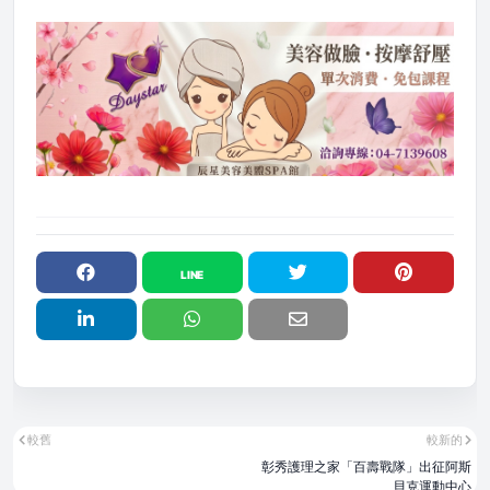
較舊
較新的
彰秀護理之家「百壽戰隊」出征阿斯
貝克運動中心