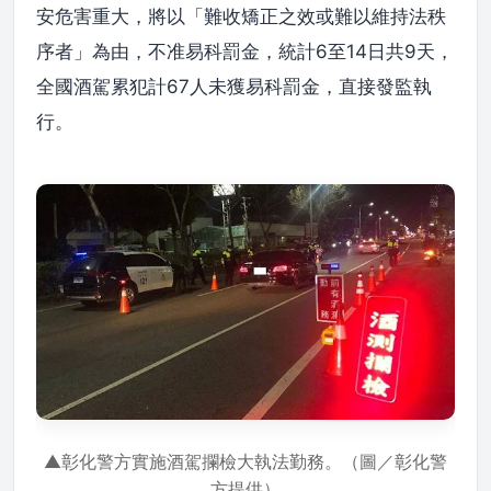
安危害重大，將以「難收矯正之效或難以維持法秩
序者」為由，不准易科罰金，統計6至14日共9天，
全國酒駕累犯計67人未獲易科罰金，直接發監執
行。
▲彰化警方實施酒駕攔檢大執法勤務。（圖／彰化警
方提供）