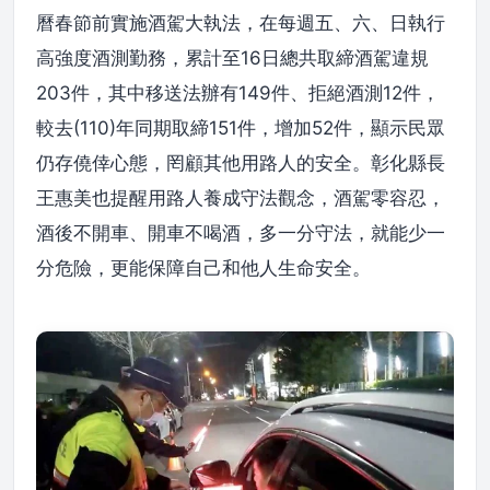
曆春節前實施酒駕大執法，在每週五、六、日執行
高強度酒測勤務，累計至16日總共取締酒駕違規
203件，其中移送法辦有149件、拒絕酒測12件，
較去(110)年同期取締151件，增加52件，顯示民眾
仍存僥倖心態，罔顧其他用路人的安全。彰化縣長
王惠美也提醒用路人養成守法觀念，酒駕零容忍，
酒後不開車、開車不喝酒，多一分守法，就能少一
分危險，更能保障自己和他人生命安全。