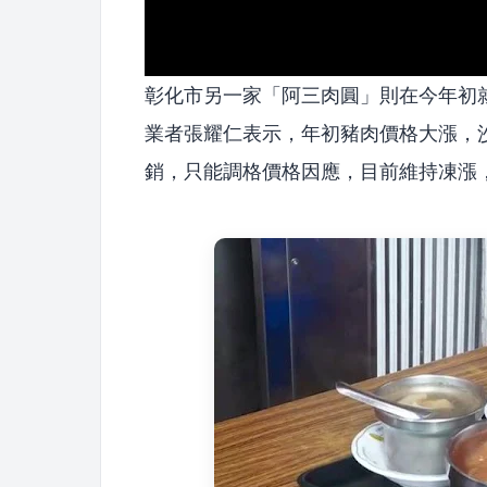
彰化市另一家「阿三肉圓」則在今年初
業者張耀仁表示，年初豬肉價格大漲，
銷，只能調格價格因應，目前維持凍漲