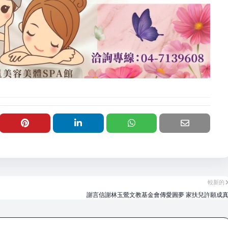
較新的
謝言信謝林玉鶯文教基金會傳愛圓夢 家扶兒許願成