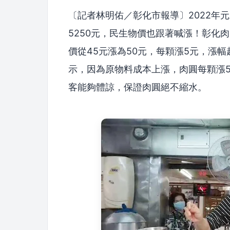
〔記者林明佑／彰化市報導〕2022年元
5250元，民生物價也跟著喊漲！彰化
價從45元漲為50元，每顆漲5元，漲
示，因為原物料成本上漲，肉圓每顆漲
客能夠體諒，保證肉圓絕不縮水。