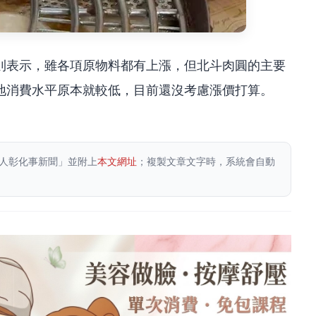
則表示，雖各項原物料都有上漲，但北斗肉圓的主要
地消費水平原本就較低，目前還沒考慮漲價打算。
人彰化事新聞」並附上
本文網址
；複製文章文字時，系統會自動