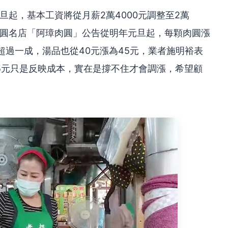
旦起，基本工資將從月薪2萬4000元調整至2萬
肉圓名店「阿璋肉圓」公告從明年元旦起，每顆肉圓漲
幅超過一成，湯品也從40元漲為45元，業者施明裕表
5元只是反映成本，實在是撐不住才會調漲，希望顧