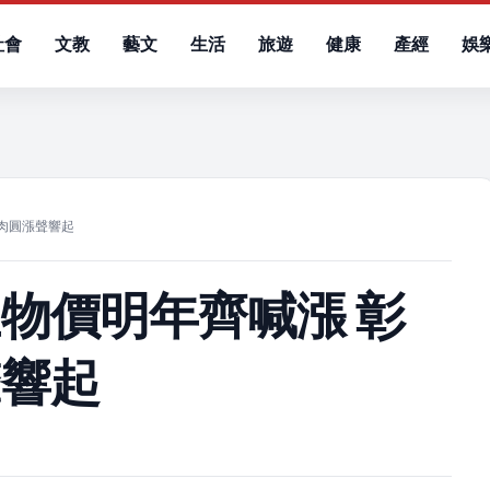
社會
文教
藝文
生活
旅遊
健康
產經
娛
）
肉圓漲聲響起
物價明年齊喊漲 彰
聲響起