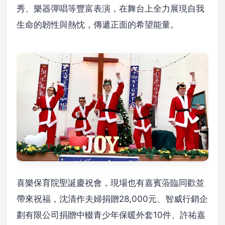
秀、樂器彈唱等豐富表演，在舞台上全力展現自我
生命的韌性與熱忱，傳遞正面的希望能量。
喜樂保育院聖誕慶祝會，現場也有嘉賓蒞臨同歡並
帶來祝福，沈清作夫婦捐贈28,000元、智威行銷企
劃有限公司捐贈中輟青少年保暖外套10件、許祐嘉