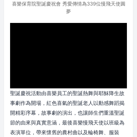
喜樂保育院聖誕慶祝會 秀愛傳情為339位慢飛天使圓
夢
聖誕慶祝活動由喜樂員工的聖誕熱舞與耶穌降生故
事劇作為開場，紅色喜氣的聖誕老人以動感舞蹈揭
開精彩序幕，故事劇的演出，也讓師生們重溫聖誕
節的由來與真實意涵，最後喜樂慢飛天使以班級為
表演單位，帶來懷舊的農村曲以及輪椅舞、服裝