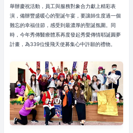
舉辦慶祝活動，員工與服務對象合力獻上精彩表
演，備辦豐盛暖心的聖誕午宴，要讓師生度過一個
難忘的幸福佳節，感受到最濃厚的聖誕氛圍。同
時，今年秀傳醫療體系再度發起秀愛傳情耶誕圓夢
計畫，為339位慢飛天使募集心中許願的禮物。