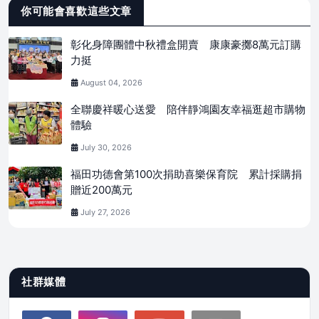
你可能會喜歡這些文章
彰化身障團體中秋禮盒開賣 康康豪擲8萬元訂購
力挺
August 04, 2026
全聯慶祥暖心送愛 陪伴靜鴻園友幸福逛超市購物
體驗
July 30, 2026
福田功德會第100次捐助喜樂保育院 累計採購捐
贈近200萬元
July 27, 2026
社群媒體