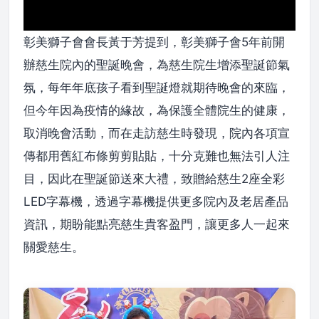
彰美獅子會會長黃于芳提到，彰美獅子會5年前開
辦慈生院內的聖誕晚會，為慈生院生增添聖誕節氣
氛，每年年底孩子看到聖誕燈就期待晚會的來臨，
但今年因為疫情的緣故，為保護全體院生的健康，
取消晚會活動，而在走訪慈生時發現，院內各項宣
傳都用舊紅布條剪剪貼貼，十分克難也無法引人注
目，因此在聖誕節送來大禮，致贈給慈生2座全彩
LED字幕機，透過字幕機提供更多院內及老居產品
資訊，期盼能點亮慈生貴客盈門，讓更多人一起來
關愛慈生。