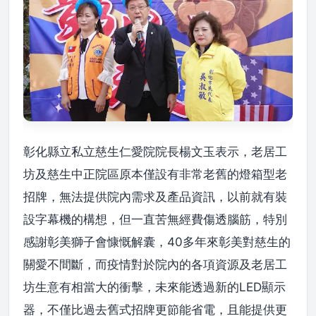
彰化縣立私立慈生仁愛院院長楊文玉表示，老居工
坊及慈生中正院區原本僅設有非常老舊的燈箱型老
招牌，無法提供院內需求及產品資訊，以前就有裝
設字幕機的構想，但一直苦無經費傷透腦筋，特別
感謝彰美獅子會慷慨解囊，40多年來彰美對慈生的
關愛不間斷，而疫情對於院內的各項資源及老居工
坊生意有相當大的衝擊，未來能透過新的LED顯示
器，不僅比過去舊式招牌更節能省電，且能提供更