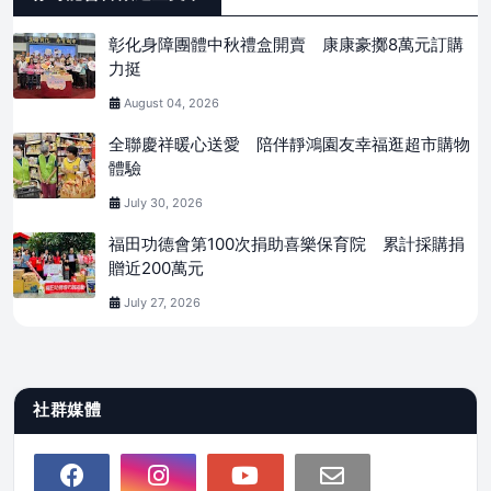
彰化身障團體中秋禮盒開賣 康康豪擲8萬元訂購
力挺
August 04, 2026
全聯慶祥暖心送愛 陪伴靜鴻園友幸福逛超市購物
體驗
July 30, 2026
福田功德會第100次捐助喜樂保育院 累計採購捐
贈近200萬元
July 27, 2026
社群媒體