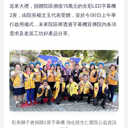
送來大禮，捐贈院區價值15萬元的全彩LED字幕機
2座，由院長楊文玉代表受贈，並於今(9)日上午舉
行啟用儀式，未來院區將透過字幕機宣傳院內各項
需求及老居工坊好產品分享。
彰美獅子會捐贈2座字幕機 強化慈生仁愛院公益資訊