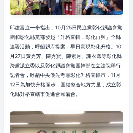
邱建富進一步指出，10月25日民進黨彰化縣議會黨
團和彰化縣黨部發起「升格直轄，彰化再興」全縣
連署活動，呼籲縣府提案，早日實現彰化升格。10
月27日黃秀芳、陳秀寶、陳素月、謝衣鳳等彰化縣
跨黨派立委以及彰化縣議會黨團幹部在立法院舉行
記者會，呼籲中央優先考慮彰化升格直轄市，11月
12日為加快升格腳步，團結整合地方力量，成立彰
化縣升格直轄市促進會籌備會。