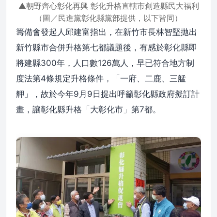
▲朝野齊心彰化再興 彰化升格直轄市創造縣民大福利
（圖／民進黨彰化縣黨部提供，以下皆同）
籌備會發起人邱建富指出，在新竹市長林智堅拋出
新竹縣市合併升格第七都議題後，有感於彰化縣即
將建縣300年，人口數126萬人，早已符合地方制
度法第4條規定升格條件，「一府、二鹿、三艋
舺」，故於今年9月9日提出呼籲彰化縣政府擬訂計
畫，讓彰化縣升格「大彰化市」第7都。