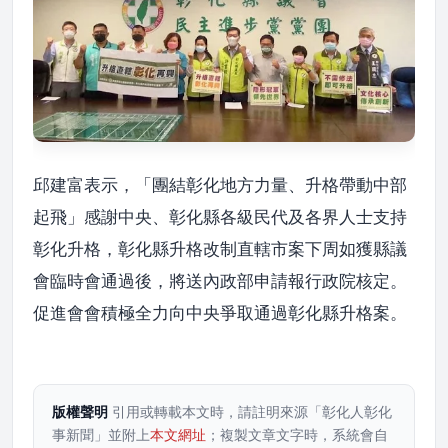
邱建富表示，「團結彰化地方力量、升格帶動中部
起飛」感謝中央、彰化縣各級民代及各界人士支持
彰化升格，彰化縣升格改制直轄市案下周如獲縣議
會臨時會通過後，將送內政部申請報行政院核定。
促進會會積極全力向中央爭取通過彰化縣升格案。
版權聲明
引用或轉載本文時，請註明來源「彰化人彰化
事新聞」並附上
本文網址
；複製文章文字時，系統會自