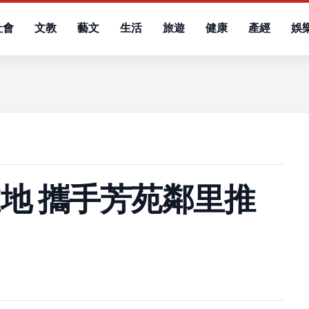
社會
文教
藝文
生活
旅遊
健康
產經
娛
）
地 攜手芳苑鄰里推