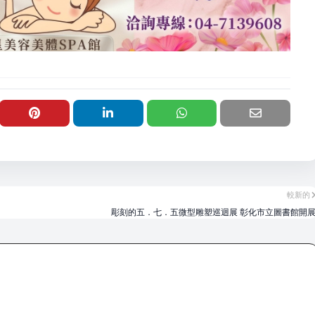
較新的
彫刻的五．七．五微型雕塑巡迴展 彰化市立圖書館開