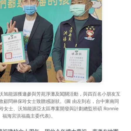
沃旭能源獲邀參與芳苑淨灘及闖關活動，與四百名小朋友互
政顧問林保玲女士致贈感謝狀。(圖 由左到右，台中東南同
女士、沃旭能源亞太區專案開發與計劃總監班碩 Ronnie
rup、福海宮洪福義主委代表)。