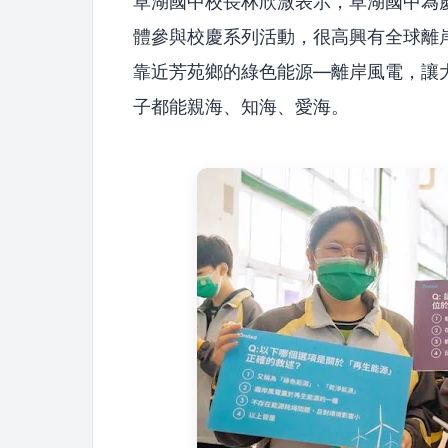
草湖國中校長林欣溦表示，草湖國中為
體參與校慶系列活動，很高興有全球離
靠近芳苑鄉的綠色能源—離岸風電，讓
子都能親海、知海、愛海。