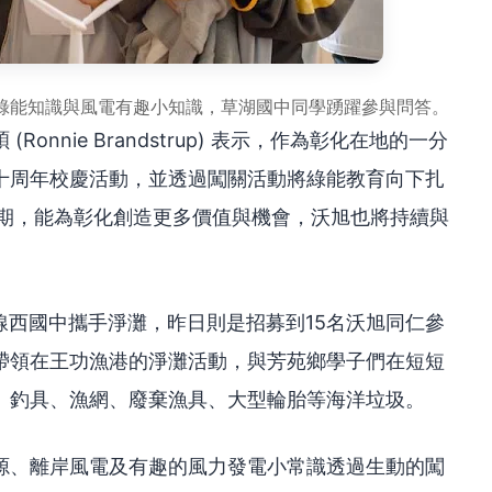
綠能知識與風電有趣小知識，草湖國中同學踴躍參與問答。
nnie Brandstrup) 表示，作為彰化在地的一分
十周年校慶活動，並透過闖關活動將綠能教育向下扎
週期，能為彰化創造更多價值與機會，沃旭也將持續與
與線西國中攜手淨灘，昨日則是招募到15名沃旭同仁參
帶領在王功漁港的淨灘活動，與芳苑鄉學子們在短短
、釣具、漁網、廢棄漁具、大型輪胎等海洋垃圾。
源、離岸風電及有趣的風力發電小常識透過生動的闖