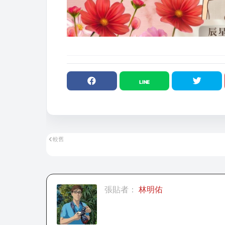
較舊
張貼者：
林明佑