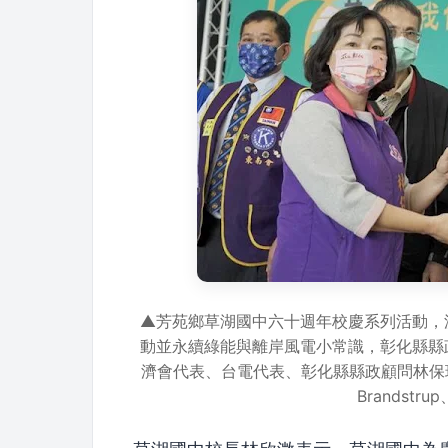
▲芳苑鄉草湖國中六十週年校慶系列活動，
動並永續綠能與離岸風電小常識，彰化縣縣
濟會代表、台電代表、彰化縣縣政顧問林保玲
Brandst