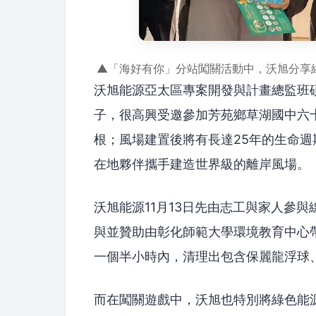
▲「海好有你」分站闖關活動中，沃旭分享
沃旭能源亞太區專案開發與計畫總監班碩 (Ro
子，很高興受邀參加芳苑鄉草湖國中六
根；風場建置後將有長達25年的生命
在地夥伴攜手建造世界級的離岸風場。
沃旭能源11月13日先由志工與家人參
與並贊助由彰化師範大學環境教育中心
一個半小時內，清理出包含保麗龍浮球
而在闖關遊戲中，沃旭也特別將綠色能