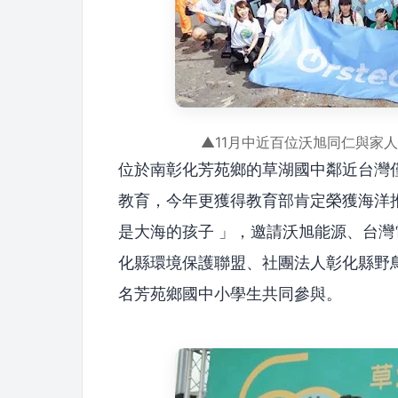
▲11月中近百位沃旭同仁與家
位於南彰化芳苑鄉的草湖國中鄰近台灣
教育，今年更獲得教育部肯定榮獲海洋
是大海的孩子 」，邀請沃旭能源、台
化縣環境保護聯盟、社團法人彰化縣野
名芳苑鄉國中小學生共同參與。