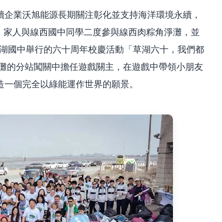
續企業沃旭能源長期關注彰化並支持海洋環境永續，
仁、家人與線西國中同學二度參與線西肉粽角淨灘，並
草湖國中舉行的六十周年校慶活動「草湖六十，我們都
淨灘的分站闖關中擔任遊戲關主，在遊戲中帶領小朋友
造一個完全以綠能運作世界的願景。