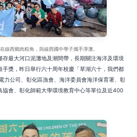
人在線西鄉肉粽角，與線西國中學子攜手淨灘。
僅存最大河口泥灘地及潮間帶，長期關注海洋及環境
推手獎，昨日舉行六十周年校慶「草湖六十，我們都
灣電力公司、彰化區漁會、海洋委員會海洋保育署、彰
鳥協會、彰化師範大學環境教育中心等單位及近400