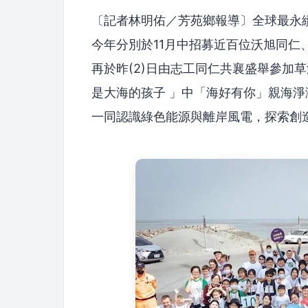
〔記者林明佑／芳苑鄉報導〕全球最永
今年分別於11月中招募近百位沃旭同
再於昨(2)日由志工同仁共襄盛舉參加
是大海的孩子 」中「海好有你」親海
一同認識綠色能源與離岸風電，探索創