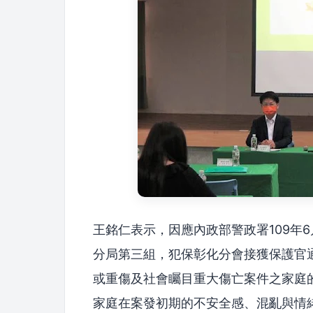
王銘仁表示，因應內政部警政署109年
分局第三組，犯保彰化分會接獲保護官
或重傷及社會矚目重大傷亡案件之家庭
家庭在案發初期的不安全感、混亂與情