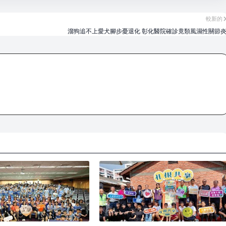
較新的
溜狗追不上愛犬腳步憂退化 彰化醫院確診竟類風濕性關節