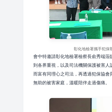
彰化地檢署攜手犯保
會中特邀請彰化地檢署檢察長俞秀端蒞
到各界重視，以及司法機關保護被害人
而富有同理心之司法，再透過犯保協會
無助的被害家庭，溫暖陪伴走過傷痛。