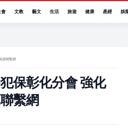
社會
文教
藝文
生活
旅遊
健康
產經
娛
）
保護聯繫網
犯保彰化分會 強化
護聯繫網