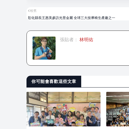
較舊
彰化縣長王惠美參訪光昱金屬 全球三大按摩椅生產廠之一
張貼者：
林明佑
你可能會喜歡這些文章