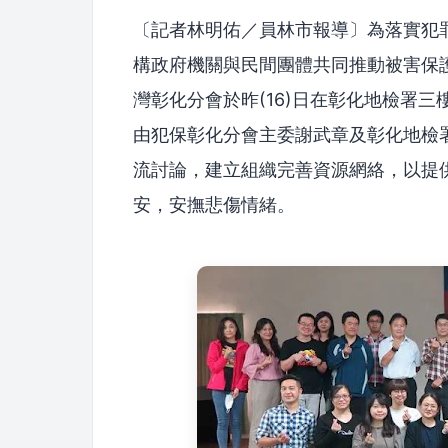
〔記者林明佑／員林市報導〕為落實犯
構政府機關與民間團體共同推動被害保
灣彰化分會於昨(16)日在彰化地檢署
由犯保彰化分會主委謝武章及彰化地檢
流討論，建立組織完善資源網絡，以提
安，安撫悲傷情緒。