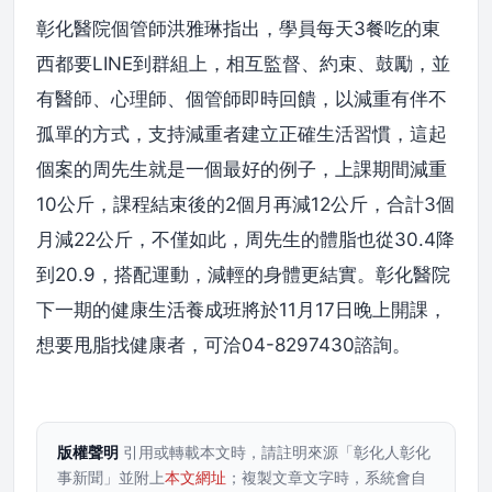
彰化醫院個管師洪雅琳指出，學員每天3餐吃的東
西都要LINE到群組上，相互監督、約束、鼓勵，並
有醫師、心理師、個管師即時回饋，以減重有伴不
孤單的方式，支持減重者建立正確生活習慣，這起
個案的周先生就是一個最好的例子，上課期間減重
10公斤，課程結束後的2個月再減12公斤，合計3個
月減22公斤，不僅如此，周先生的體脂也從30.4降
到20.9，搭配運動，減輕的身體更結實。彰化醫院
下一期的健康生活養成班將於11月17日晚上開課，
想要甩脂找健康者，可洽04-8297430諮詢。
版權聲明
引用或轉載本文時，請註明來源「彰化人彰化
事新聞」並附上
本文網址
；複製文章文字時，系統會自