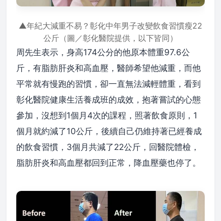
▲年紀大減重不易？彰化中年男子改變飲食習慣瘦22
公斤（圖／彰化醫院提供，以下皆同）
周先生表示，身高174公分的他原本體重97.6公
斤，有脂肪肝炎和高血壓，醫師希望他減重，而他
平常就有慢跑的習慣，卻一直無法減輕體重，看到
彰化醫院健康生活養成班的成效，抱著嘗試的心態
參加，沒想到1個月4次的課程，照著飲食原則，1
個月就約減了10公斤，後續自己仍維持著已經養成
的飲食習慣，3個月共減了22公斤，回醫院體檢，
脂肪肝炎和高血壓都回到正常，降血壓藥也停了。