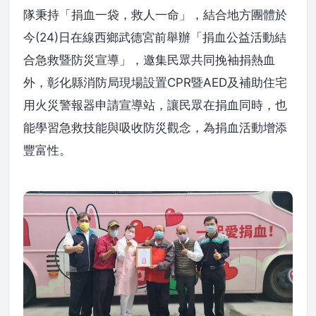
隊秉持「捐血一袋，救人一命」，結合地方團體於
今(24)日在線西鄉武德宮前舉辦「捐血公益活動結
合急救暨防災宣導」，邀集民眾共同挽袖捐熱血
外，彰化縣消防局現場設置CPR暨AED及補助住宅
用火災警報器申請宣導站，讓民眾在捐血同時，也
能學習急救技能與吸收防災觀念，為捐血活動增添
豐富性。