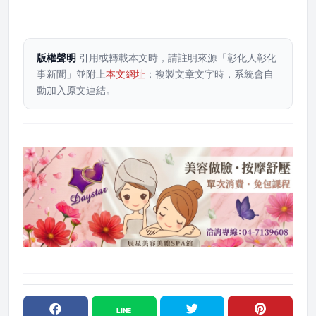
版權聲明
引用或轉載本文時，請註明來源「彰化人彰化
事新聞」並附上
本文網址
；複製文章文字時，系統會自
動加入原文連結。