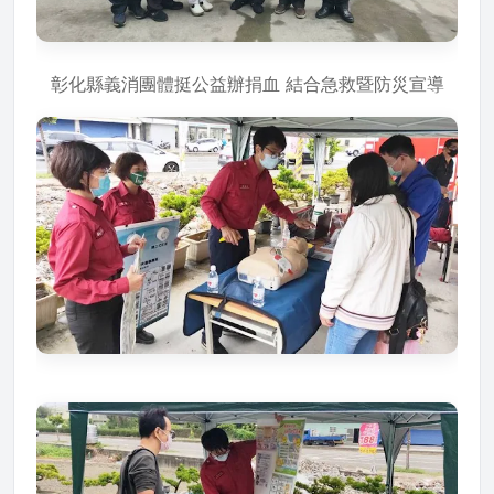
彰化縣義消團體挺公益辦捐血 結合急救暨防災宣導