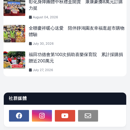
彰化身障團體中秋禮盒開賣 康康豪擲8萬元訂購
力挺
August 04, 2026
全聯慶祥暖心送愛 陪伴靜鴻園友幸福逛超市購物
體驗
July 30, 2026
福田功德會第100次捐助喜樂保育院 累計採購捐
贈近200萬元
July 27, 2026
社群媒體