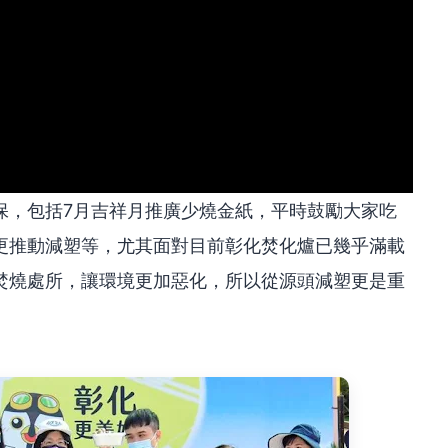
保，包括7月吉祥月推廣少燒金紙，平時鼓勵大家吃
更推動減塑等，尤其面對目前彰化焚化爐已幾乎滿載
焚燒處所，讓環境更加惡化，所以從源頭減塑更是重