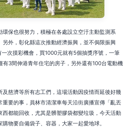
動環保也很努力，積極在各處設立空汙主動監測系
。另外，彰化縣這次推動經濟振興，並不侷限振興
有一次摸彩機會，買1000元就有5個抽獎序號，一筆
僅有3間伸港青年住宅的房子，另外還有100台電動機
所及慈濟等所有志工們，這場活動因疫情而延後好幾
常重要的事，員林市清潔車每天沿街廣播宣傳「亂丟
東西都能回收，尤其是髒塑膠袋都變垃圾，今天活動
家購物要自備袋子、容器，大家一起愛地球。