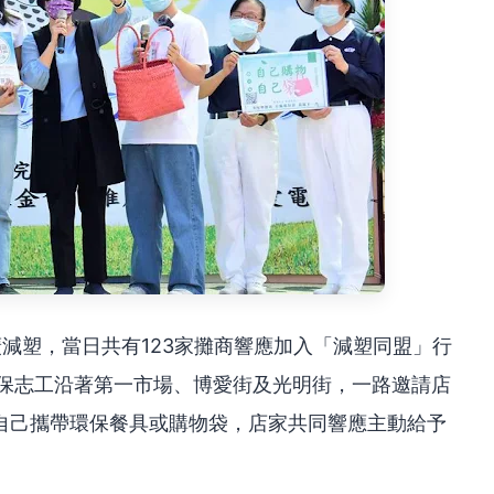
減塑，當日共有123家攤商響應加入「減塑同盟」行
環保志工沿著第一市場、博愛街及光明街，一路邀請店
自己攜帶環保餐具或購物袋，店家共同響應主動給予