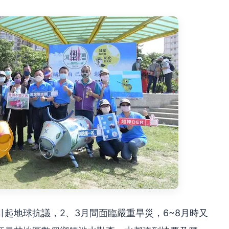
起地球抗議，2、3月間面臨嚴重旱災，6~8月時又