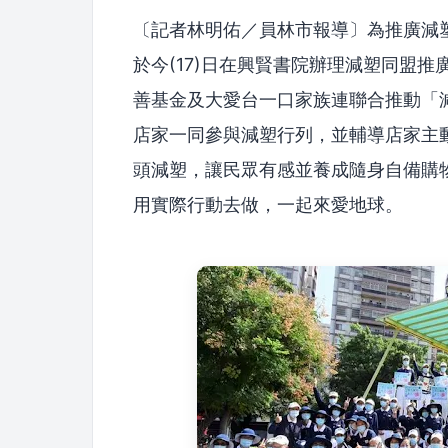
〔記者林明佑／員林市報導〕為推廣減
於今(17)日在興賢書院辦理減塑同盟
善基金及大愛台一口家族連聯合推動「
店家一同參與減塑行列，並輔導店家主
頭減塑，讓民眾有感並養成隨身自備購
用實際行動去做，一起來愛地球。