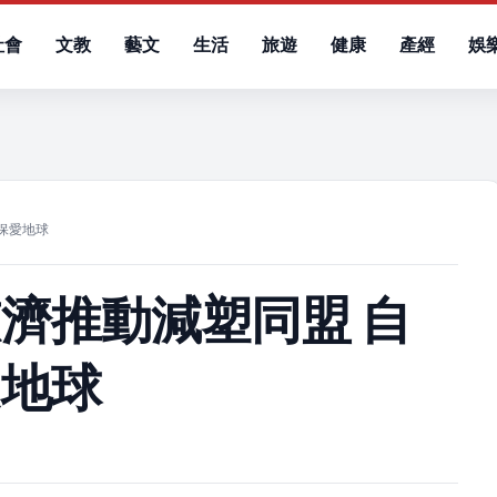
社會
文教
藝文
生活
旅遊
健康
產經
娛
）
保愛地球
濟推動減塑同盟 自
愛地球