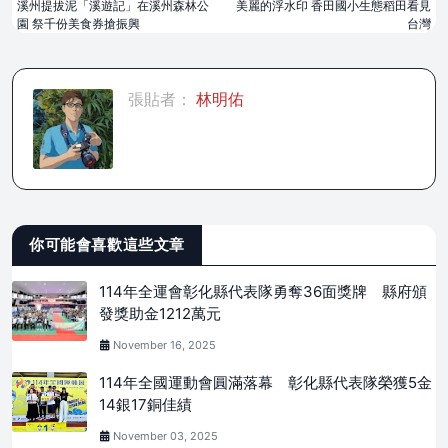
溪州提拔泥「溪遊記」在溪州森林公
美麗的浮水印 香田國小生態稻田看見
園 祭千份美食券搶振興
台灣
張貼者：
林明佑
你可能會喜歡這些文章
114年全運會彰化縣代表隊勇奪36面獎牌 縣府頒
發獎助金1212萬元
November 16, 2025
114年全國運動會圓滿落幕 彰化縣代表隊榮獲5金
14銀17銅佳績
November 03, 2025