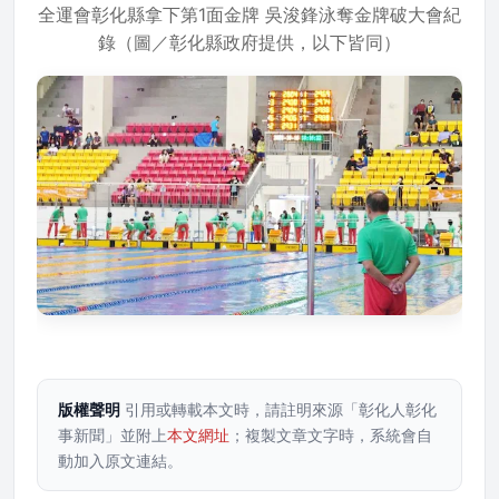
全運會彰化縣拿下第1面金牌 吳浚鋒泳奪金牌破大會紀
錄（圖／彰化縣政府提供，以下皆同）
版權聲明
引用或轉載本文時，請註明來源「彰化人彰化
事新聞」並附上
本文網址
；複製文章文字時，系統會自
動加入原文連結。