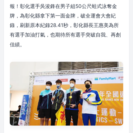
報！彰化選手吳浚鋒在男子組50公尺蛙式泳奪金
牌，為彰化縣拿下第一面金牌，破全運會大會紀
錄，刷新原本紀錄28.41秒，彰化縣長王惠美為所
有選手加油打氣
也期待所有選手突破自我、再創
，
佳績。