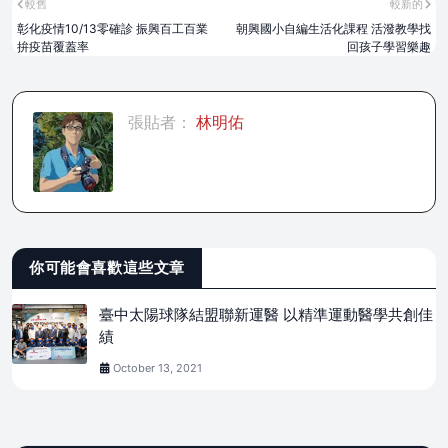
較舊
較新的
彰化疫情10/13零確診 振興百工百業
朝興國小自編生活化課程 活潑教學找
拚疫苗覆蓋率
回孩子學習樂趣
張貼者：
林明佑
你可能會喜歡這些文章
臺中太陽球隊結盟聯新運醫 以精準運動醫學共創佳
績
October 13, 2021