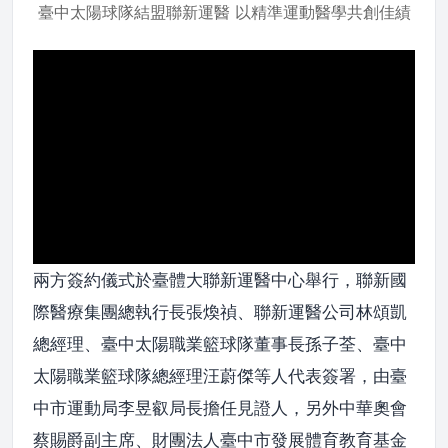
臺中太陽球隊結盟聯新運醫 以精準運動醫學共創佳績
兩方簽約儀式於臺體大聯新運醫中心舉行，聯新國
際醫療集團總執行長張煥禎、聯新運醫公司林頌凱
總經理、臺中太陽職業籃球隊董事長孫子荃、臺中
太陽職業籃球隊總經理汪蔚傑等人代表簽署，由臺
中市運動局李昱叡局長擔任見證人，另外中華奧會
蔡賜爵副主席、財團法人臺中市發展體育教育基金