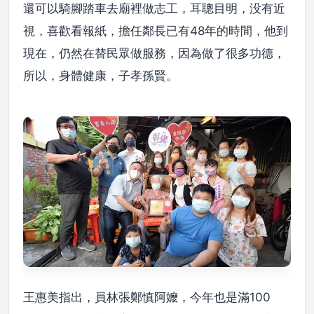
還可以騎腳踏車去廟裡做志工，耳聰目明，没有近
視，喜歡看報紙，擔任鄰長已有48年的時間，他到
現在，仍然在替民眾做服務，因為做了很多功德，
所以，身體健康，子孝孫賢。
王惠美指出，員林張鄭慎阿嬤，今年也是滿100