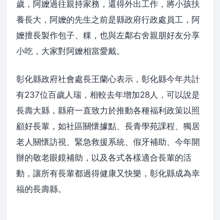
歲，阿嬤過往親持家務，還得外出工作，將小孩扶
養長大，阿嬤的先生之前是縣政府行政處員工，阿
嬤擅長製作包子、粿，也與左鄰右舍親朋好友分享
小吃，大家對阿嬤相當愛戴。
彰化縣政府社會處長王蘭心表示，彰化縣今年共計
有237位百歲人瑞，相較去年增加28人，可以說是
長壽大縣，縣府一直致力於推動各種福利政策以照
顧好長輩，如社區關懷據點、長青學苑課程、獨居
老人關懷訪視、緊急救援系統、假牙補助、今年開
辦的敬老眼鏡補助，以及各式各樣適合長輩的活
動，讓所有長輩都過得健康又快樂，彰化縣成為幸
福的長壽縣。