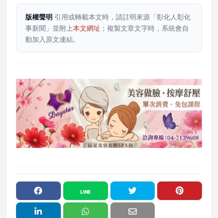
版權聲明
引用或轉載本文時，請註明來源「彰化人彰化
事新聞」並附上
本文網址
；複製文章文字時，系統會自
動加入原文連結。