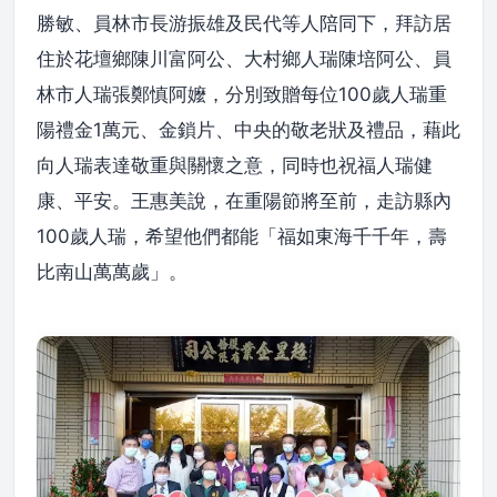
勝敏、員林市長游振雄及民代等人陪同下，拜訪居
住於花壇鄉陳川富阿公、大村鄉人瑞陳培阿公、員
林市人瑞張鄭慎阿嬤，分別致贈每位100歲人瑞重
陽禮金1萬元、金鎖片、中央的敬老狀及禮品，藉此
向人瑞表達敬重與關懷之意，同時也祝福人瑞健
康、平安。王惠美說，在重陽節將至前，走訪縣內
100歲人瑞，希望他們都能「福如東海千千年，壽
比南山萬萬歲」。