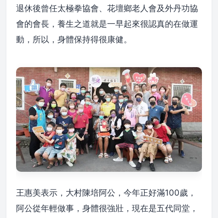
退休後曾任太極拳協會、花壇鄉老人會及外丹功協
會的會長，養生之道就是一早起來很認真的在做運
動，所以，身體保持得很康健。
王惠美表示，大村陳培阿公，今年正好滿100歲，
阿公從年輕做事，身體很強壯，現在是五代同堂，