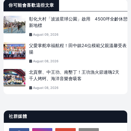
你可能會喜歡這些文章
彰化大村「波波星球公園」啟用 4500坪全齡休憩
新地標
August 09, 2026
父愛掌舵幸福航程！田中鎮24位模範父親溫馨受表
揚
August 08, 2026
北貢寮、中王功、南墾丁！王功漁火節連嗨2天
千人烤蚵、海洋音樂會吸客
August 08, 2026
社群媒體