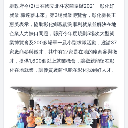
縣政府今(2)日在國立北斗家商舉辦2021「彰化好
就業 職達薪未來」第3場就業博覽會，彰化縣長王
惠美表示，協助彰化鄉親能夠順利就業並解決在地
企業人力缺口問題，縣府今年度規劃5場次大型就
業博覽會及200多場單一及小型求職活動，邀請37
家廠商參與徵才，其中有27家是在地的廠商參與徵
才，提供1,600個以上就業機會，讓鄉親能留在彰
化在地就業，讓優質廠商也能在彰化找到好人才。