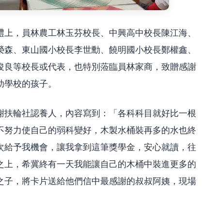
禮上，員林農工林玉芬校長、中興高中校長陳江海、
榮森、東山國小校長李世勳、饒明國小校長鄭權鑫、
俊良等校長或代表，也特別蒞臨員林家商，致贈感謝
助學校的孩子。
謝扶輪社認養人，內容寫到：「各科科目就好比一根
不努力使自己的弱科變好，木製水桶裝再多的水也終
次給予我機會，讓我拿到這筆獎學金，安心就讀，往
之上，希冀終有一天我能讓自己的木桶中裝進更多的
之子，將卡片送給他們信中最感謝的叔叔阿姨，現場