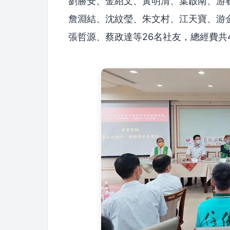
劉勝安、金紹文、黃明清、葉啟南、游
詹淵結、沈紋瑩、朱文村、江天寶、游
張哲源、蔡政達等26名社友，總經費共4