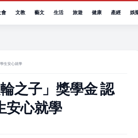
社會
文教
藝文
生活
旅遊
健康
產經
娛
）
位學生安心就學
輪之子」獎學金 認
學生安心就學