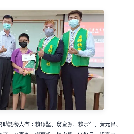
資助認養人有：賴錫堅、翁金源、賴宗仁、黃元昌、