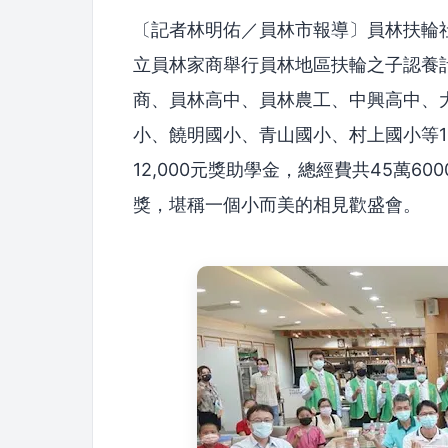
〔記者林明佑／員林市報導〕員林扶輪社
立員林家商舉行員林地區扶輪之子認養
商、員林高中、員林農工、中興高中、
小、饒明國小、青山國小、村上國小等1
12,000元獎助學金，總經費共45萬
獎，堪稱一個小而美的相見歡盛會。