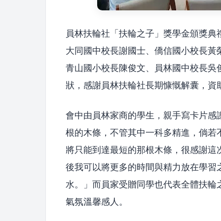
員林扶輪社「扶輪之子」獎學金頒獎典
大同國中校長謝國士、僑信國小校長黃
青山國小校長陳俊文、員林國中校長吳
狀，感謝員林扶輪社長期慷慨解囊，資
會中由員林家商的學生，親手寫卡片感
根的木條，不管其中一科多精進，倘若
將只能到達最短的那根木條，很感謝這
後我可以將更多的時間與精力放在學習
水。」而員家受贈同學也代表全體扶輪
氣氛溫馨感人。