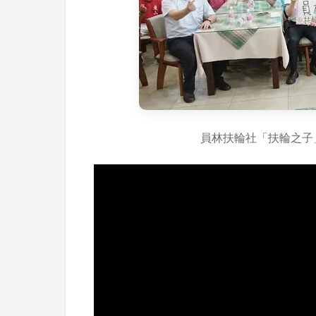
員林扶輪社「扶輪之子」