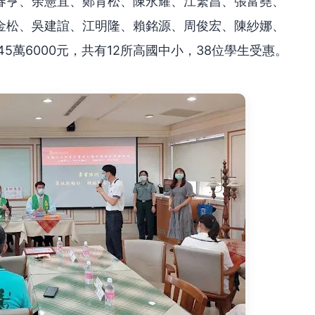
春亨、余憲宜、鄭育松、陳永耀、江繁昌、張富堯、
金松、吳建誼、江明隆、賴銘源、周俊宏、陳紗娜、
5萬6000元，共有12所高國中小，38位學生受惠。