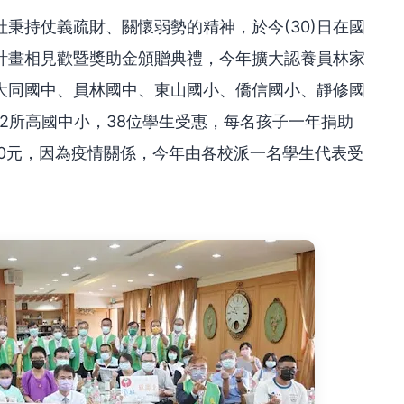
秉持仗義疏財、關懷弱勢的精神，於今(30)日在國
計畫相見歡暨獎助金頒贈典禮，今年擴大認養員林家
大同國中、員林國中、東山國小、僑信國小、靜修國
2所高國中小，38位學生受惠，每名孩子一年捐助
6000元，因為疫情關係，今年由各校派一名學生代表受