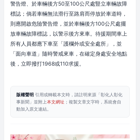
警告燈、於車輛後方50至100公尺處豎立車輛故障
標誌；倘若車輛無法滑行至路肩而停放於車道時，
則應開啟危險警告燈，並於車輛後方100公尺處擺
放車輛故障標誌，以警示後方來車。待援期間車上
所有人員都應下車至「護欄外或安全處所」，並
「面向車道」隨時警戒來車，在確定身處安全地點
後，立即撥打1968或110求援。
版權聲明
引用或轉載本文時，請註明來源「彰化人彰化
事新聞」並附上
本文網址
；複製文章文字時，系統會自
動加入原文連結。