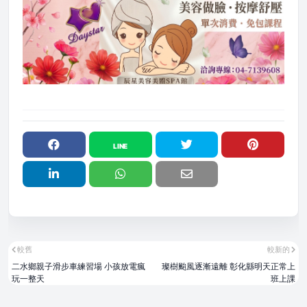
較舊
較新的
二水鄉親子滑步車練習場 小孩放電瘋
璨樹颱風逐漸遠離 彰化縣明天正常上
玩一整天
班上課