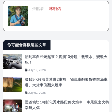
張貼者：
林明佑
你可能會喜歡這些文章
熱到車自己燒起來？實測10分鐘「瓶裝水」變縱火
犯！
July 15, 2026
國1彰化段清晨連爆2事故 物流車翻覆貨物散滿車
道、大貨車側翻火燒車
July 07, 2026
國道1號北向彰化秀水路段傳火燒車 車尾竄出火勢
幸無人傷