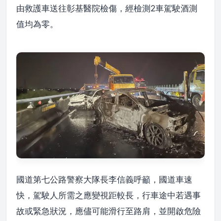
由救護車送往彰基醫院檢傷，經檢測2車駕駛酒測
值均為零。
國道第七公路警察大隊長李信義呼籲，國道車速
快，駕駛人所需之應變視距較長，行車途中若遇事
故或緊急狀況，應儘可能滑行至路肩，並開啟危險