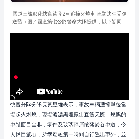
國道三號彰化快官路段2車追撞火燒車 駕駛逃生受傷
送醫（圖／國道第七公路警察大隊提供，以下皆同）
快官分隊分隊長黃昱維表示，事故車輛遭撞擊後當
場起火燃燒，現場濃濃黑煙竄出直衝天際，燒黑的
車體面目全非，零件及玻璃碎屑散落於各車道，令
人怵目驚心，所幸駕駛第一時間自行逃出車外，並