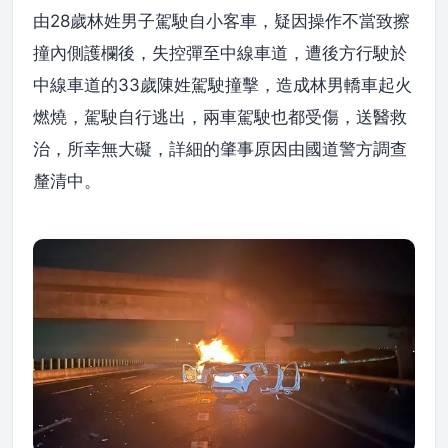
由28歲林姓男子駕駛自小客車，疑因操作不當致擦
撞內側護欄後，失控彈至中線車道，遭後方行駛於
中線車道的33歲陳姓駕駛撞擊，造成林男轎車起火
燃燒，駕駛自行逃出，兩車駕駛也都受傷，送醫救
治，所幸無大礙，詳細的肇事原因由國道警方調查
釐清中。