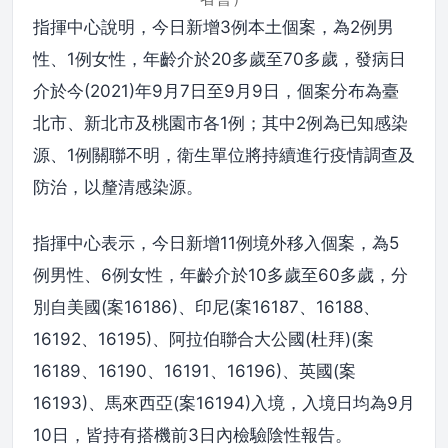
指揮中心說明，今日新增3例本土個案，為2例男
性、1例女性，年齡介於20多歲至70多歲，發病日
介於今(2021)年9月7日至9月9日，個案分布為臺
北市、新北市及桃園市各1例；其中2例為已知感染
源、1例關聯不明，衛生單位將持續進行疫情調查及
防治，以釐清感染源。
指揮中心表示，今日新增11例境外移入個案，為5
例男性、6例女性，年齡介於10多歲至60多歲，分
別自美國(案16186)、印尼(案16187、16188、
16192、16195)、阿拉伯聯合大公國(杜拜)(案
16189、16190、16191、16196)、英國(案
16193)、馬來西亞(案16194)入境，入境日均為9月
10日，皆持有搭機前3日內檢驗陰性報告。