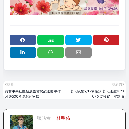
較舊
較新的
員林中央社區發展協會秋節送暖 手作
彰化疫情9/12零確診 彰化連續第23
月餅500盒贈彰化家扶
天+0 防疫仍不能鬆懈
張貼者：
林明佑