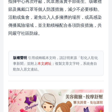
指揮中心再次呼籲，民眾應落實手部衛生、咳嗽禮
節及佩戴口罩等個人防護措施，減少不必要移動、
活動或集會，避免出入人多擁擠的場所，或高感染
傳播風險場域，並主動積極配合各項防疫措施，共
同嚴守社區防線。
版權聲明
引用或轉載本文時，請註明來源「彰化人彰化
事新聞」並附上
本文網址
；複製文章文字時，系統會自
動加入原文連結。