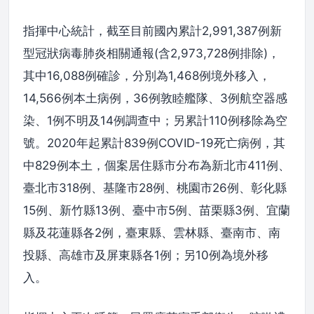
指揮中心統計，截至目前國內累計2,991,387例新
型冠狀病毒肺炎相關通報(含2,973,728例排除)，
其中16,088例確診，分別為1,468例境外移入，
14,566例本土病例，36例敦睦艦隊、3例航空器感
染、1例不明及14例調查中；另累計110例移除為空
號。2020年起累計839例COVID-19死亡病例，其
中829例本土，個案居住縣市分布為新北市411例、
臺北市318例、基隆市28例、桃園市26例、彰化縣
15例、新竹縣13例、臺中市5例、苗栗縣3例、宜蘭
縣及花蓮縣各2例，臺東縣、雲林縣、臺南市、南
投縣、高雄市及屏東縣各1例；另10例為境外移
入。