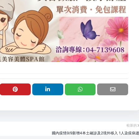
較新的
國內疫情9/9新增4本土確診及2境外移入 1人染疫病