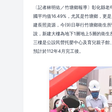
〔記者林明佑／竹塘鄉報導〕彰化縣老年
國平均值16.49%，尤其是竹塘鄉，更
建長照資源，今(9)日舉行竹塘鄉衛生
說，新建大樓為地下1層地上5層的衛
三樓是公設民營托嬰中心及育兒親子館
預計於112年4月完工後。