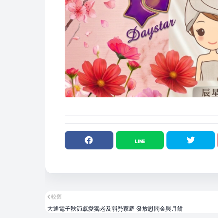
較舊
大通電子秋節獻愛獨老及弱勢家庭 發放慰問金與月餅