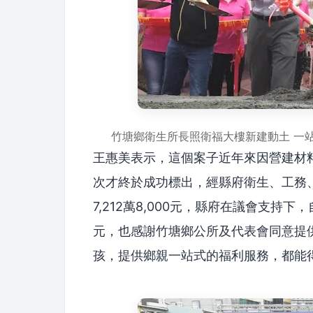
竹塘鄉衛生所長照衛福大樓新建動土 一
王惠美表示，這個案子近年來因營建材料
次才終於成功標出，經縣府衛生、工務
7,212萬8,000元，縣府在議會支持下，自
元，也感謝竹塘鄉公所及代表會同意提
孩，提供鄉親一站式的福利服務，都能