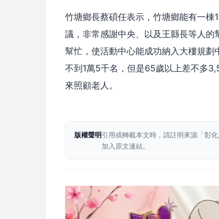
竹塘鄉長蔡碩任表示，竹塘鄉能有一棟
議，非常感謝中央、以及王縣長等人的
幫忙，使活動中心能成功納入大樓規劃
不到1萬5千名，但是65歲以上差不多3
來照顧老人。
版權聲明
引用或轉載本文時，請註明來源「彰化
加入原文連結。