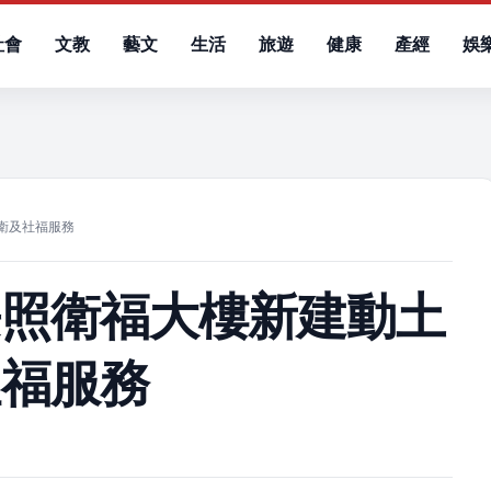
社會
文教
藝文
生活
旅遊
健康
產經
娛
）
衛及社福服務
長照衛福大樓新建動土
社福服務