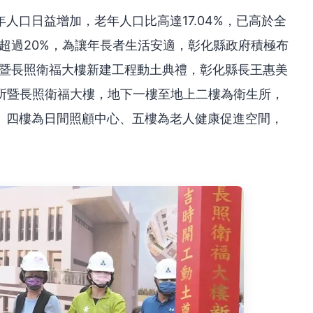
人口日益增加，老年人口比高達17.04%，已高於全
是超過20%，為讓年長者生活安適，彰化縣政府積極布
所暨長照衛福大樓新建工程動土典禮，彰化縣長王惠美
生所暨長照衛福大樓，地下一樓至地上二樓為衛生所，
、四樓為日間照顧中心、五樓為老人健康促進空間，